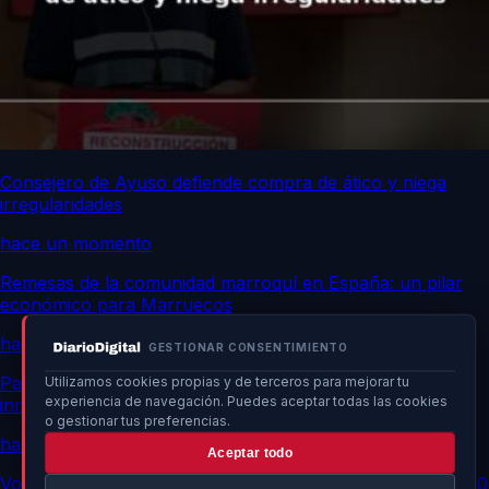
Consejero de Ayuso defiende compra de ático y niega
irregularidades
hace un momento
Remesas de la comunidad marroquí en España: un pilar
económico para Marruecos
hace un momento
GESTIONAR CONSENTIMIENTO
Patrullas vecinales en Ceuta aumentan tensiones con
Utilizamos cookies propias y de terceros para mejorar tu
experiencia de navegación. Puedes aceptar todas las cookies
inmigrantes
o gestionar tus preferencias.
hace un momento
Aceptar todo
Vox y Sumar exigen excluir a Marruecos del Mundial 2030