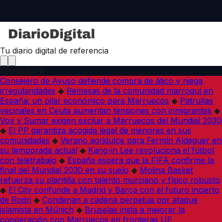
Tu diario digital de referencia
Última hora
Consejero de Ayuso defiende compra de ático y niega
irregularidades
◆
Remesas de la comunidad marroquí en
España: un pilar económico para Marruecos
◆
Patrullas
vecinales en Ceuta aumentan tensiones con inmigrantes
◆
Vox y Sumar exigen excluir a Marruecos del Mundial 2030
◆
El PP garantiza acogida legal de menores en sus
comunidades
◆
Verano agridulce para Fermín Aldeguer en
su temporada actual
◆
Kang-in Lee revoluciona el fútbol
con teletrabajo
◆
España espera que la FIFA confirme la
final del Mundial 2030 en su suelo
◆
Molina Basket
refuerza su plantilla con talento murciano y físico robusto
◆
El City confunde a Madrid y Barça con el futuro incierto
de Rodri
◆
Condenan a cadena perpetua por ataque
islamista en Múnich
◆
Bruselas insta a mejorar la
cooperación con Marruecos en fronteras UE