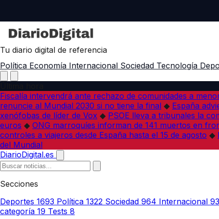
Tu diario digital de referencia
Política
Economía
Internacional
Sociedad
Tecnología
Depo
Última hora
Fiscalía intervendrá ante rechazo de comunidades a meno
renuncie al Mundial 2030 si no tiene la final
◆
España advie
xenófobas de líder de Vox
◆
PSOE lleva a tribunales la co
euros
◆
ONG marroquíes informan de 141 muertos en fron
controles a viajeros desde España hasta el 15 de agosto
◆
del Mundial
DiarioDigital.es
Secciones
Deportes
1693
Política
1322
Sociedad
964
Internacional
9
categoría
19
Tests
8