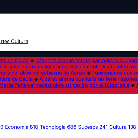
rtes
Cultura
res en Ceuta
◆
Sánchez discute estrategias para seguridad
rte a Italia con medidas si no elimina controles fronterizos
mpra del ático del gobierno de Ayuso
◆
Funcionarios que 
tera de Ceuta
◆
Albares afirma que Italia no tiene razones
Marta Peñalver redescubre su pasión por el fútbol sala
◆
39
Economía
818
Tecnología
686
Sucesos
241
Cultura
138