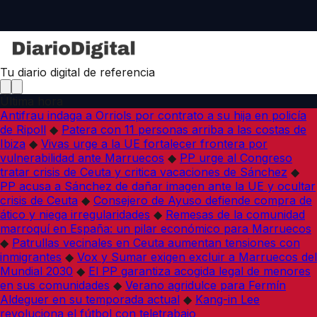
Tu diario digital de referencia
Última hora
Antifrau indaga a Orriols por contrato a su hija en policía
de Ripoll
◆
Patera con 11 personas arriba a las costas de
Ibiza
◆
Vivas urge a la UE fortalecer frontera por
vulnerabilidad ante Marruecos
◆
PP urge al Congreso
tratar crisis de Ceuta y critica vacaciones de Sánchez
◆
PP acusa a Sánchez de dañar imagen ante la UE y ocultar
crisis de Ceuta
◆
Consejero de Ayuso defiende compra de
ático y niega irregularidades
◆
Remesas de la comunidad
marroquí en España: un pilar económico para Marruecos
◆
Patrullas vecinales en Ceuta aumentan tensiones con
inmigrantes
◆
Vox y Sumar exigen excluir a Marruecos del
Mundial 2030
◆
El PP garantiza acogida legal de menores
en sus comunidades
◆
Verano agridulce para Fermín
Aldeguer en su temporada actual
◆
Kang-in Lee
revoluciona el fútbol con teletrabajo