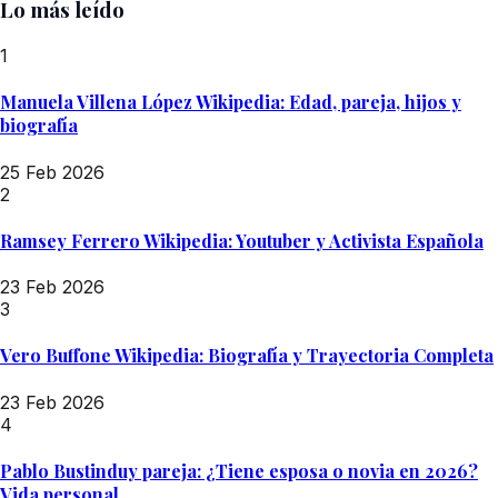
Lo más leído
1
Manuela Villena López Wikipedia: Edad, pareja, hijos y
biografía
25 Feb 2026
2
Ramsey Ferrero Wikipedia: Youtuber y Activista Española
23 Feb 2026
3
Vero Buffone Wikipedia: Biografía y Trayectoria Completa
23 Feb 2026
4
Pablo Bustinduy pareja: ¿Tiene esposa o novia en 2026?
Vida personal