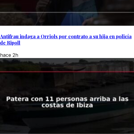
Antifrau indaga a Orriols por contrato a su hija en policía
de Ripoll
hace 2h