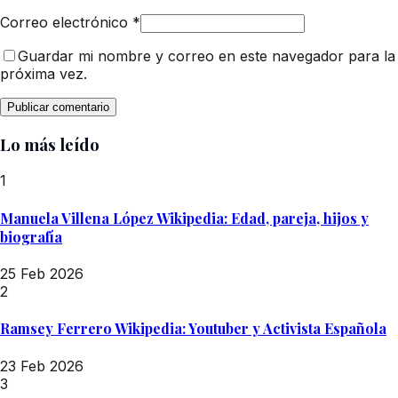
Correo electrónico
*
Guardar mi nombre y correo en este navegador para la
próxima vez.
Lo más leído
1
Manuela Villena López Wikipedia: Edad, pareja, hijos y
biografía
25 Feb 2026
2
Ramsey Ferrero Wikipedia: Youtuber y Activista Española
23 Feb 2026
3