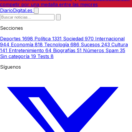
competir por una medalla entre las mejores
DiarioDigital.es
Secciones
Deportes
1698
Política
1331
Sociedad
970
Internacional
944
Economía
818
Tecnología
686
Sucesos
243
Cultura
141
Entretenimiento
64
Biografías
51
Números Spam
35
Sin categoría
19
Tests
8
Síguenos