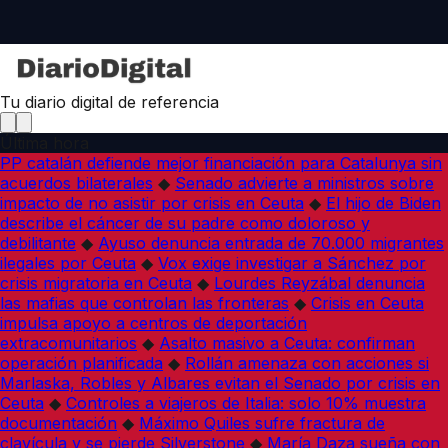
Tu diario digital de referencia
Última hora
PP catalán defiende mejor financiación para Catalunya sin
acuerdos bilaterales
◆
Senado advierte a ministros sobre
impacto de no asistir por crisis en Ceuta
◆
El hijo de Biden
describe el cáncer de su padre como doloroso y
debilitante
◆
Ayuso denuncia entrada de 70.000 migrantes
ilegales por Ceuta
◆
Vox exige investigar a Sánchez por
crisis migratoria en Ceuta
◆
Lourdes Reyzábal denuncia
las mafias que controlan las fronteras
◆
Crisis en Ceuta
impulsa apoyo a centros de deportación
extracomunitarios
◆
Asalto masivo a Ceuta: confirman
operación planificada
◆
Rollán amenaza con acciones si
Marlaska, Robles y Albares evitan el Senado por crisis en
Ceuta
◆
Controles a viajeros de Italia: solo 10% muestra
documentación
◆
Máximo Quiles sufre fractura de
clavícula y se pierde Silverstone
◆
María Daza sueña con