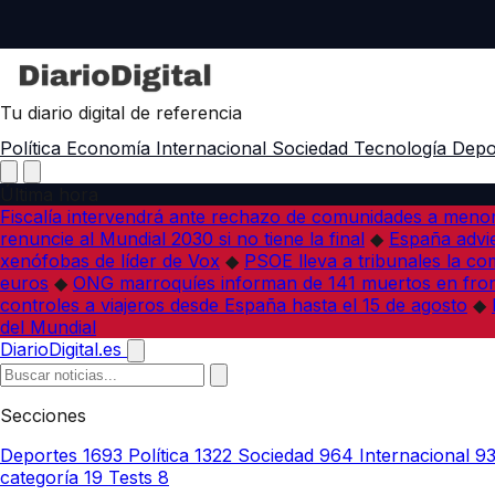
Tu diario digital de referencia
Política
Economía
Internacional
Sociedad
Tecnología
Depo
Última hora
Fiscalía intervendrá ante rechazo de comunidades a meno
renuncie al Mundial 2030 si no tiene la final
◆
España advie
xenófobas de líder de Vox
◆
PSOE lleva a tribunales la co
euros
◆
ONG marroquíes informan de 141 muertos en fron
controles a viajeros desde España hasta el 15 de agosto
◆
del Mundial
DiarioDigital.es
Secciones
Deportes
1693
Política
1322
Sociedad
964
Internacional
9
categoría
19
Tests
8