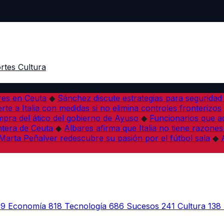
rtes
Cultura
res en Ceuta
◆
Sánchez discute estrategias para seguridad
rte a Italia con medidas si no elimina controles fronterizos
mpra del ático del gobierno de Ayuso
◆
Funcionarios que 
tera de Ceuta
◆
Albares afirma que Italia no tiene razones
Marta Peñalver redescubre su pasión por el fútbol sala
◆
39
Economía
818
Tecnología
686
Sucesos
241
Cultura
138