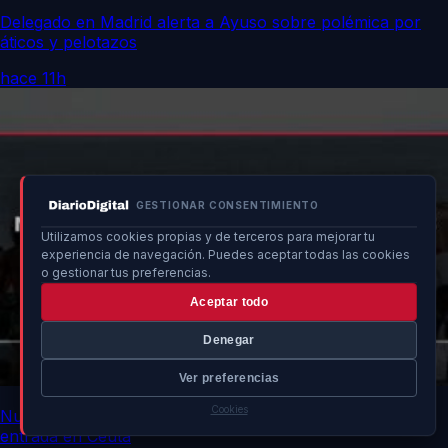
Delegado en Madrid alerta a Ayuso sobre polémica por
áticos y pelotazos
hace 11h
GESTIONAR CONSENTIMIENTO
Utilizamos cookies propias y de terceros para mejorar tu
experiencia de navegación. Puedes aceptar todas las cookies
o gestionar tus preferencias.
Aceptar todo
Denegar
Ver preferencias
Cookies
Nuevo cuerpo encontrado eleva a 83 los muertos tras
entrada en Ceuta