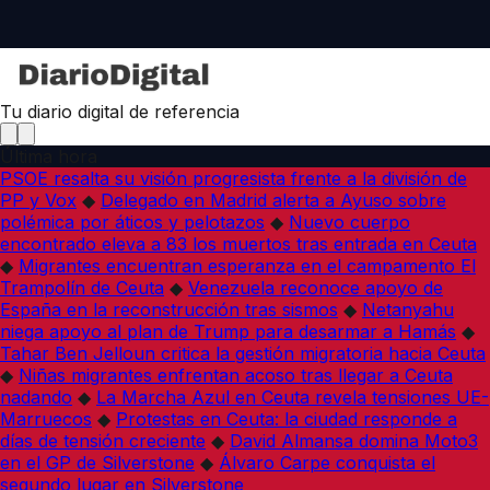
Tu diario digital de referencia
Última hora
PSOE resalta su visión progresista frente a la división de
PP y Vox
◆
Delegado en Madrid alerta a Ayuso sobre
polémica por áticos y pelotazos
◆
Nuevo cuerpo
encontrado eleva a 83 los muertos tras entrada en Ceuta
◆
Migrantes encuentran esperanza en el campamento El
Trampolín de Ceuta
◆
Venezuela reconoce apoyo de
España en la reconstrucción tras sismos
◆
Netanyahu
niega apoyo al plan de Trump para desarmar a Hamás
◆
Tahar Ben Jelloun critica la gestión migratoria hacia Ceuta
◆
Niñas migrantes enfrentan acoso tras llegar a Ceuta
nadando
◆
La Marcha Azul en Ceuta revela tensiones UE-
Marruecos
◆
Protestas en Ceuta: la ciudad responde a
días de tensión creciente
◆
David Almansa domina Moto3
en el GP de Silverstone
◆
Álvaro Carpe conquista el
segundo lugar en Silverstone