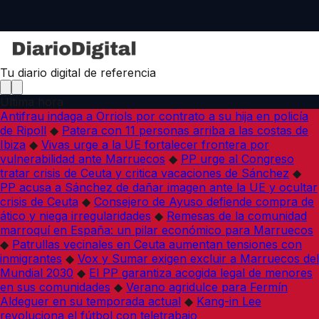
Tu diario digital de referencia
Última hora
Antifrau indaga a Orriols por contrato a su hija en policía
de Ripoll
◆
Patera con 11 personas arriba a las costas de
Ibiza
◆
Vivas urge a la UE fortalecer frontera por
vulnerabilidad ante Marruecos
◆
PP urge al Congreso
tratar crisis de Ceuta y critica vacaciones de Sánchez
◆
PP acusa a Sánchez de dañar imagen ante la UE y ocultar
crisis de Ceuta
◆
Consejero de Ayuso defiende compra de
ático y niega irregularidades
◆
Remesas de la comunidad
marroquí en España: un pilar económico para Marruecos
◆
Patrullas vecinales en Ceuta aumentan tensiones con
inmigrantes
◆
Vox y Sumar exigen excluir a Marruecos del
Mundial 2030
◆
El PP garantiza acogida legal de menores
en sus comunidades
◆
Verano agridulce para Fermín
Aldeguer en su temporada actual
◆
Kang-in Lee
revoluciona el fútbol con teletrabajo