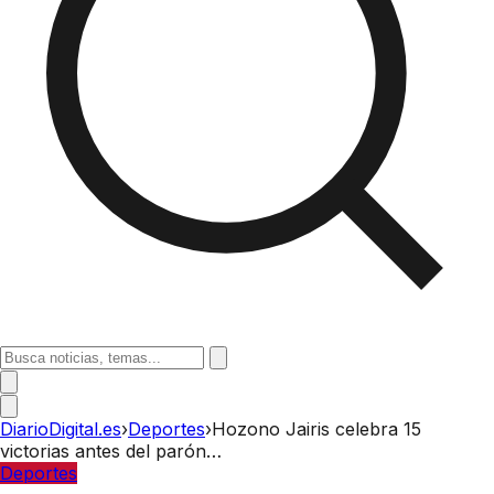
DiarioDigital.es
›
Deportes
›
Hozono Jairis celebra 15
victorias antes del parón…
Deportes