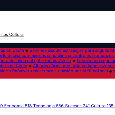
rtes
Cultura
res en Ceuta
◆
Sánchez discute estrategias para seguridad
rte a Italia con medidas si no elimina controles fronterizos
mpra del ático del gobierno de Ayuso
◆
Funcionarios que 
tera de Ceuta
◆
Albares afirma que Italia no tiene razones
Marta Peñalver redescubre su pasión por el fútbol sala
◆
39
Economía
818
Tecnología
686
Sucesos
241
Cultura
138