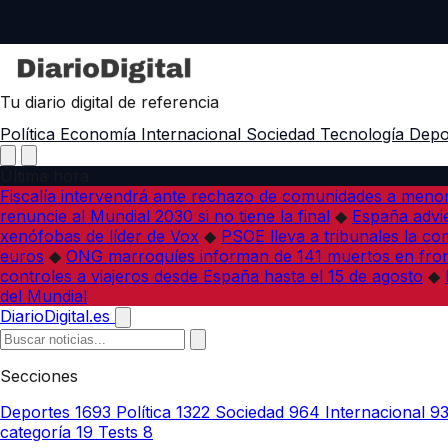
Tu diario digital de referencia
Política
Economía
Internacional
Sociedad
Tecnología
Depo
Última hora
Fiscalía intervendrá ante rechazo de comunidades a meno
renuncie al Mundial 2030 si no tiene la final
◆
España advie
xenófobas de líder de Vox
◆
PSOE lleva a tribunales la co
euros
◆
ONG marroquíes informan de 141 muertos en fron
controles a viajeros desde España hasta el 15 de agosto
◆
del Mundial
DiarioDigital.es
Secciones
Deportes
1693
Política
1322
Sociedad
964
Internacional
9
categoría
19
Tests
8