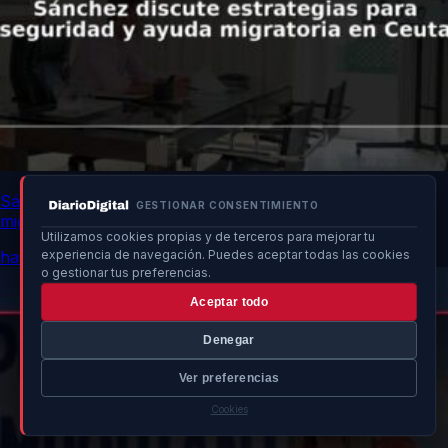
Sánchez discute estrategias para seguridad y ayuda
GESTIONAR CONSENTIMIENTO
migratoria en Ceuta
Utilizamos cookies propias y de terceros para mejorar tu
hace 21h
experiencia de navegación. Puedes aceptar todas las cookies
o gestionar tus preferencias.
Aceptar todo
Denegar
Ver preferencias
Cookies