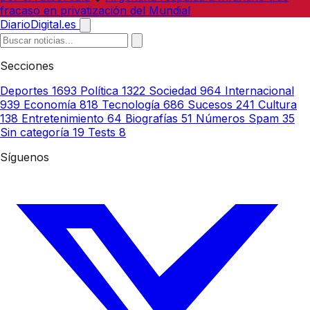
fracaso en privatización del Mundial
DiarioDigital.es
Secciones
Deportes
1693
Política
1322
Sociedad
964
Internacional
939
Economía
818
Tecnología
686
Sucesos
241
Cultura
138
Entretenimiento
64
Biografías
51
Números Spam
35
Sin categoría
19
Tests
8
Síguenos