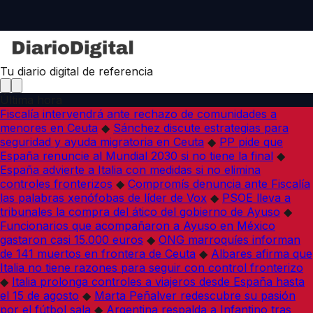
Tu diario digital de referencia
Última hora
Fiscalía intervendrá ante rechazo de comunidades a
menores en Ceuta
◆
Sánchez discute estrategias para
seguridad y ayuda migratoria en Ceuta
◆
PP pide que
España renuncie al Mundial 2030 si no tiene la final
◆
España advierte a Italia con medidas si no elimina
controles fronterizos
◆
Compromís denuncia ante Fiscalía
las palabras xenófobas de líder de Vox
◆
PSOE lleva a
tribunales la compra del ático del gobierno de Ayuso
◆
Funcionarios que acompañaron a Ayuso en México
gastaron casi 15.000 euros
◆
ONG marroquíes informan
de 141 muertos en frontera de Ceuta
◆
Albares afirma que
Italia no tiene razones para seguir con control fronterizo
◆
Italia prolonga controles a viajeros desde España hasta
el 15 de agosto
◆
Marta Peñalver redescubre su pasión
por el fútbol sala
◆
Argentina respalda a Infantino tras