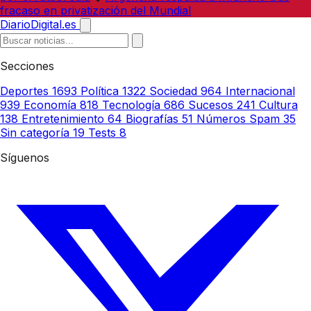
fracaso en privatización del Mundial
DiarioDigital.es
Secciones
Deportes
1693
Política
1322
Sociedad
964
Internacional
939
Economía
818
Tecnología
686
Sucesos
241
Cultura
138
Entretenimiento
64
Biografías
51
Números Spam
35
Sin categoría
19
Tests
8
Síguenos