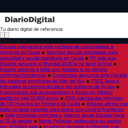
Tu diario digital de referencia
Última hora
Fiscalía intervendrá ante rechazo de comunidades a
menores en Ceuta
◆
Sánchez discute estrategias para
seguridad y ayuda migratoria en Ceuta
◆
PP pide que
España renuncie al Mundial 2030 si no tiene la final
◆
España advierte a Italia con medidas si no elimina
controles fronterizos
◆
Compromís denuncia ante Fiscalía
las palabras xenófobas de líder de Vox
◆
PSOE lleva a
tribunales la compra del ático del gobierno de Ayuso
◆
Funcionarios que acompañaron a Ayuso en México
gastaron casi 15.000 euros
◆
ONG marroquíes informan
de 141 muertos en frontera de Ceuta
◆
Albares afirma que
Italia no tiene razones para seguir con control fronterizo
◆
Italia prolonga controles a viajeros desde España hasta
el 15 de agosto
◆
Marta Peñalver redescubre su pasión
por el fútbol sala
◆
Argentina respalda a Infantino tras