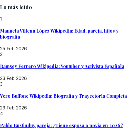
Lo más leído
1
Manuela Villena López Wikipedia: Edad, pareja, hijos y
biografía
25 Feb 2026
2
Ramsey Ferrero Wikipedia: Youtuber y Activista Española
23 Feb 2026
3
Vero Buffone Wikipedia: Biografía y Trayectoria Completa
23 Feb 2026
4
Pablo Bustinduy pareja: ¿Tiene esposa o novia en 2026?