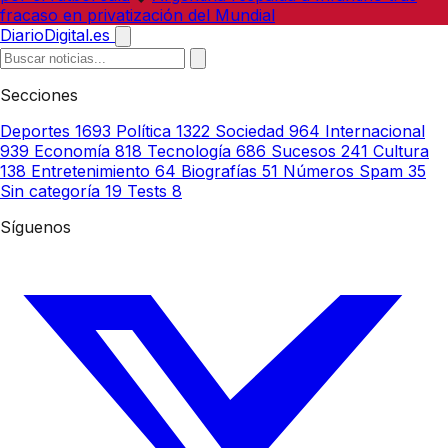
fracaso en privatización del Mundial
DiarioDigital.es
Secciones
Deportes
1693
Política
1322
Sociedad
964
Internacional
939
Economía
818
Tecnología
686
Sucesos
241
Cultura
138
Entretenimiento
64
Biografías
51
Números Spam
35
Sin categoría
19
Tests
8
Síguenos