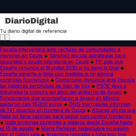
Tu diario digital de referencia
Última hora
Fiscalía intervendrá ante rechazo de comunidades a
menores en Ceuta
◆
Sánchez discute estrategias para
seguridad y ayuda migratoria en Ceuta
◆
PP pide que
España renuncie al Mundial 2030 si no tiene la final
◆
España advierte a Italia con medidas si no elimina
controles fronterizos
◆
Compromís denuncia ante Fiscalía
las palabras xenófobas de líder de Vox
◆
PSOE lleva a
tribunales la compra del ático del gobierno de Ayuso
◆
Funcionarios que acompañaron a Ayuso en México
gastaron casi 15.000 euros
◆
ONG marroquíes informan
de 141 muertos en frontera de Ceuta
◆
Albares afirma que
Italia no tiene razones para seguir con control fronterizo
◆
Italia prolonga controles a viajeros desde España hasta
el 15 de agosto
◆
Marta Peñalver redescubre su pasión
por el fútbol sala
◆
Argentina respalda a Infantino tras