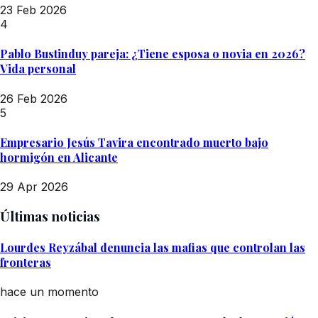
23 Feb 2026
4
Pablo Bustinduy pareja: ¿Tiene esposa o novia en 2026?
Vida personal
26 Feb 2026
5
Empresario Jesús Tavira encontrado muerto bajo
hormigón en Alicante
29 Apr 2026
Últimas noticias
Lourdes Reyzábal denuncia las mafias que controlan las
fronteras
hace un momento