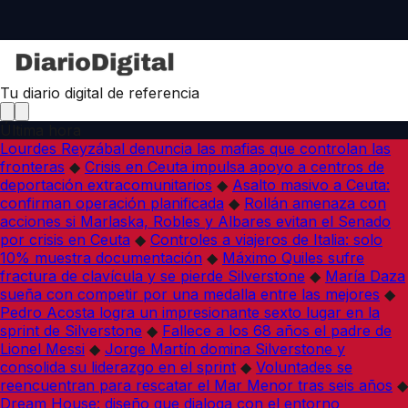
Tu diario digital de referencia
Última hora
Lourdes Reyzábal denuncia las mafias que controlan las
fronteras
◆
Crisis en Ceuta impulsa apoyo a centros de
deportación extracomunitarios
◆
Asalto masivo a Ceuta:
confirman operación planificada
◆
Rollán amenaza con
acciones si Marlaska, Robles y Albares evitan el Senado
por crisis en Ceuta
◆
Controles a viajeros de Italia: solo
10% muestra documentación
◆
Máximo Quiles sufre
fractura de clavícula y se pierde Silverstone
◆
María Daza
sueña con competir por una medalla entre las mejores
◆
Pedro Acosta logra un impresionante sexto lugar en la
sprint de Silverstone
◆
Fallece a los 68 años el padre de
Lionel Messi
◆
Jorge Martín domina Silverstone y
consolida su liderazgo en el sprint
◆
Voluntades se
reencuentran para rescatar el Mar Menor tras seis años
◆
Dream House: diseño que dialoga con el entorno