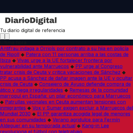
Tu diario digital de referencia
Última hora
Antifrau indaga a Orriols por contrato a su hija en policía
de Ripoll
◆
Patera con 11 personas arriba a las costas de
Ibiza
◆
Vivas urge a la UE fortalecer frontera por
vulnerabilidad ante Marruecos
◆
PP urge al Congreso
tratar crisis de Ceuta y critica vacaciones de Sánchez
◆
PP acusa a Sánchez de dañar imagen ante la UE y ocultar
crisis de Ceuta
◆
Consejero de Ayuso defiende compra de
ático y niega irregularidades
◆
Remesas de la comunidad
marroquí en España: un pilar económico para Marruecos
◆
Patrullas vecinales en Ceuta aumentan tensiones con
inmigrantes
◆
Vox y Sumar exigen excluir a Marruecos del
Mundial 2030
◆
El PP garantiza acogida legal de menores
en sus comunidades
◆
Verano agridulce para Fermín
Aldeguer en su temporada actual
◆
Kang-in Lee
revoluciona el fútbol con teletrabajo