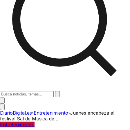
DiarioDigital.es
›
Entretenimiento
›
Juanes encabeza el
festival Sal de Música de…
Entretenimiento