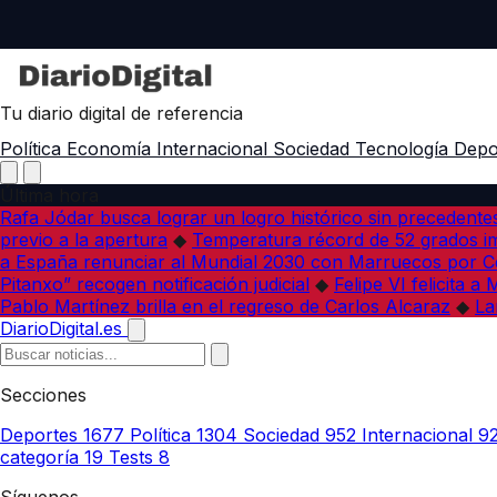
Tu diario digital de referencia
Política
Economía
Internacional
Sociedad
Tecnología
Depo
Última hora
Rafa Jódar busca lograr un logro histórico sin precedente
previo a la apertura
◆
Temperatura récord de 52 grados im
a España renunciar al Mundial 2030 con Marruecos por C
Pitanxo” recogen notificación judicial
◆
Felipe VI felicita 
Pablo Martínez brilla en el regreso de Carlos Alcaraz
◆
La
DiarioDigital.es
Secciones
Deportes
1677
Política
1304
Sociedad
952
Internacional
9
categoría
19
Tests
8