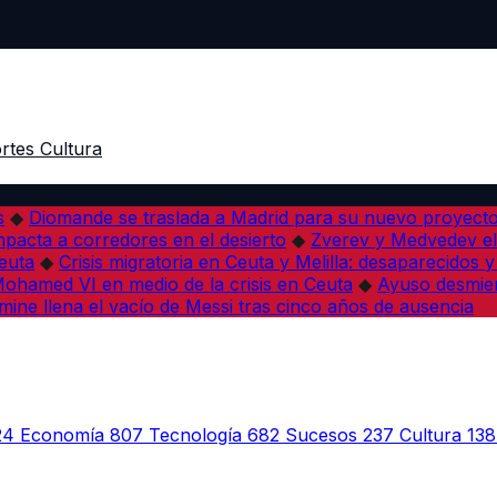
rtes
Cultura
s
◆
Diomande se traslada a Madrid para su nuevo proyect
pacta a corredores en el desierto
◆
Zverev y Medvedev eli
euta
◆
Crisis migratoria en Ceuta y Melilla: desaparecidos y 
a Mohamed VI en medio de la crisis en Ceuta
◆
Ayuso desmien
mine llena el vacío de Messi tras cinco años de ausencia
24
Economía
807
Tecnología
682
Sucesos
237
Cultura
138