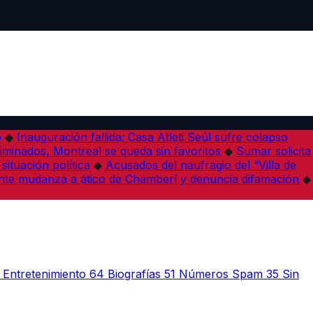
o
◆
Inauguración fallida: Casa Atleti Seúl sufre colapso
minados, Montreal se queda sin favoritos
◆
Sumar solicita
situación política
◆
Acusados del naufragio del “Villa de
te mudanza a ático de Chamberí y denuncia difamación
◆
Entretenimiento
64
Biografías
51
Números Spam
35
Sin