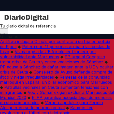
Tu diario digital de referencia
Última hora
Antifrau indaga a Orriols por contrato a su hija en policía
de Ripoll
◆
Patera con 11 personas arriba a las costas de
Ibiza
◆
Vivas urge a la UE fortalecer frontera por
vulnerabilidad ante Marruecos
◆
PP urge al Congreso
tratar crisis de Ceuta y critica vacaciones de Sánchez
◆
PP acusa a Sánchez de dañar imagen ante la UE y ocultar
crisis de Ceuta
◆
Consejero de Ayuso defiende compra de
ático y niega irregularidades
◆
Remesas de la comunidad
marroquí en España: un pilar económico para Marruecos
◆
Patrullas vecinales en Ceuta aumentan tensiones con
inmigrantes
◆
Vox y Sumar exigen excluir a Marruecos del
Mundial 2030
◆
El PP garantiza acogida legal de menores
en sus comunidades
◆
Verano agridulce para Fermín
Aldeguer en su temporada actual
◆
Kang-in Lee
revoluciona el fútbol con teletrabajo