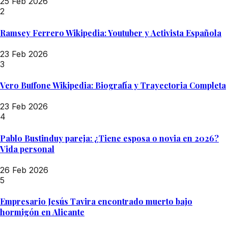
25 Feb 2026
2
Ramsey Ferrero Wikipedia: Youtuber y Activista Española
23 Feb 2026
3
Vero Buffone Wikipedia: Biografía y Trayectoria Completa
23 Feb 2026
4
Pablo Bustinduy pareja: ¿Tiene esposa o novia en 2026?
Vida personal
26 Feb 2026
5
Empresario Jesús Tavira encontrado muerto bajo
hormigón en Alicante