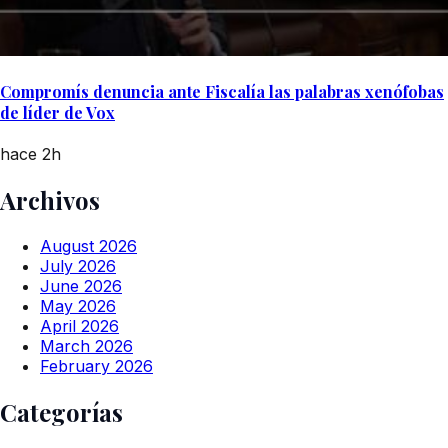
Compromís denuncia ante Fiscalía las palabras xenófobas
de líder de Vox
hace 2h
Archivos
August 2026
July 2026
June 2026
May 2026
April 2026
March 2026
February 2026
Categorías