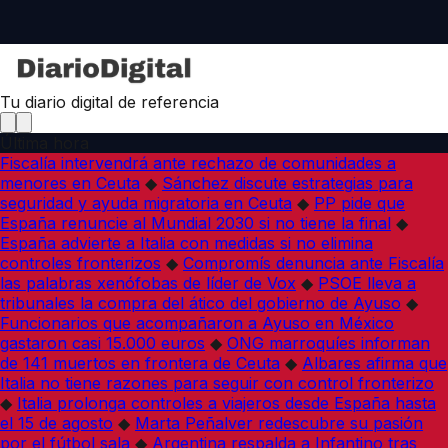
Tu diario digital de referencia
Última hora
Fiscalía intervendrá ante rechazo de comunidades a
menores en Ceuta
◆
Sánchez discute estrategias para
seguridad y ayuda migratoria en Ceuta
◆
PP pide que
España renuncie al Mundial 2030 si no tiene la final
◆
España advierte a Italia con medidas si no elimina
controles fronterizos
◆
Compromís denuncia ante Fiscalía
las palabras xenófobas de líder de Vox
◆
PSOE lleva a
tribunales la compra del ático del gobierno de Ayuso
◆
Funcionarios que acompañaron a Ayuso en México
gastaron casi 15.000 euros
◆
ONG marroquíes informan
de 141 muertos en frontera de Ceuta
◆
Albares afirma que
Italia no tiene razones para seguir con control fronterizo
◆
Italia prolonga controles a viajeros desde España hasta
el 15 de agosto
◆
Marta Peñalver redescubre su pasión
por el fútbol sala
◆
Argentina respalda a Infantino tras