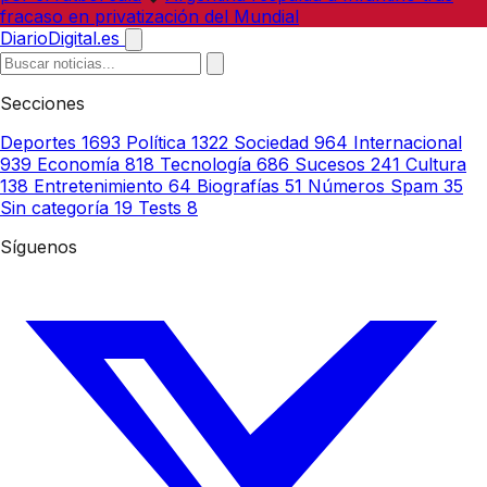
fracaso en privatización del Mundial
DiarioDigital.es
Secciones
Deportes
1693
Política
1322
Sociedad
964
Internacional
939
Economía
818
Tecnología
686
Sucesos
241
Cultura
138
Entretenimiento
64
Biografías
51
Números Spam
35
Sin categoría
19
Tests
8
Síguenos