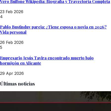
Vero Buffone Wikipedia: Biografía y Trayectoria Completa
23 Feb 2026
4
Pablo Bustinduy pareja: ¿Tiene esposa o novia en 2026?
Vida personal
26 Feb 2026
5
Empresario Jesús Tavira encontrado muerto bajo
hormigón en Alicante
29 Apr 2026
Últimas noticias