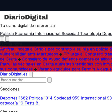
Tu diario digital de referencia
Política
Economía
Internacional
Sociedad
Tecnología
Depo
Última hora
Antifrau indaga a Orriols por contrato a su hija en policía d
vulnerabilidad ante Marruecos
◆
PP urge al Congreso trata
de Ceuta
◆
Consejero de Ayuso defiende compra de ático y
Patrullas vecinales en Ceuta aumentan tensiones con inmi
sus comunidades
◆
Verano agridulce para Fermín Aldegue
DiarioDigital.es
Secciones
Deportes
1682
Política
1314
Sociedad
959
Internacional
93
categoría
19
Tests
8