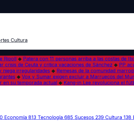
rtes
Cultura
e Ripoll
◆
Patera con 11 personas arriba a las costas de Ib
r crisis de Ceuta y critica vacaciones de Sánchez
◆
PP acu
 niega irregularidades
◆
Remesas de la comunidad marroqu
grantes
◆
Vox y Sumar exigen excluir a Marruecos del Mun
r en su temporada actual
◆
Kang-in Lee revoluciona el fút
0
Economía
813
Tecnología
685
Sucesos
239
Cultura
138