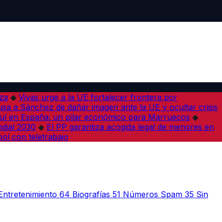
iza
◆
Vivas urge a la UE fortalecer frontera por
sa a Sánchez de dañar imagen ante la UE y ocultar crisis
í en España: un pilar económico para Marruecos
◆
dial 2030
◆
El PP garantiza acogida legal de menores en
bol con teletrabajo
Entretenimiento
64
Biografías
51
Números Spam
35
Sin