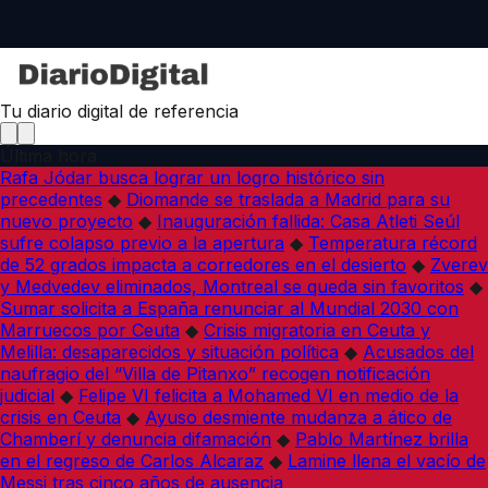
Tu diario digital de referencia
Última hora
Rafa Jódar busca lograr un logro histórico sin
precedentes
◆
Diomande se traslada a Madrid para su
nuevo proyecto
◆
Inauguración fallida: Casa Atleti Seúl
sufre colapso previo a la apertura
◆
Temperatura récord
de 52 grados impacta a corredores en el desierto
◆
Zverev
y Medvedev eliminados, Montreal se queda sin favoritos
◆
Sumar solicita a España renunciar al Mundial 2030 con
Marruecos por Ceuta
◆
Crisis migratoria en Ceuta y
Melilla: desaparecidos y situación política
◆
Acusados del
naufragio del “Villa de Pitanxo” recogen notificación
judicial
◆
Felipe VI felicita a Mohamed VI en medio de la
crisis en Ceuta
◆
Ayuso desmiente mudanza a ático de
Chamberí y denuncia difamación
◆
Pablo Martínez brilla
en el regreso de Carlos Alcaraz
◆
Lamine llena el vacío de
Messi tras cinco años de ausencia