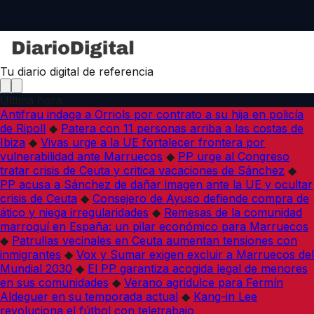
Tu diario digital de referencia
Última hora
Antifrau indaga a Orriols por contrato a su hija en policía
de Ripoll
◆
Patera con 11 personas arriba a las costas de
Ibiza
◆
Vivas urge a la UE fortalecer frontera por
vulnerabilidad ante Marruecos
◆
PP urge al Congreso
tratar crisis de Ceuta y critica vacaciones de Sánchez
◆
PP acusa a Sánchez de dañar imagen ante la UE y ocultar
crisis de Ceuta
◆
Consejero de Ayuso defiende compra de
ático y niega irregularidades
◆
Remesas de la comunidad
marroquí en España: un pilar económico para Marruecos
◆
Patrullas vecinales en Ceuta aumentan tensiones con
inmigrantes
◆
Vox y Sumar exigen excluir a Marruecos del
Mundial 2030
◆
El PP garantiza acogida legal de menores
en sus comunidades
◆
Verano agridulce para Fermín
Aldeguer en su temporada actual
◆
Kang-in Lee
revoluciona el fútbol con teletrabajo