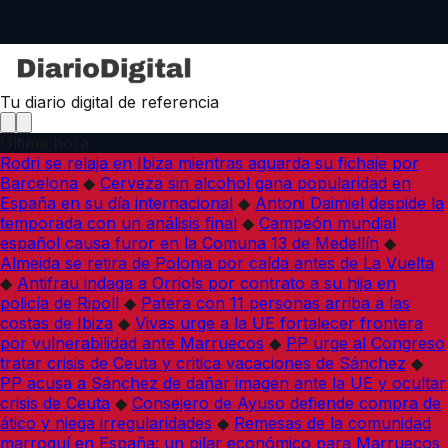
Tu diario digital de referencia
Última hora
Rodri se relaja en Ibiza mientras aguarda su fichaje por
Barcelona
◆
Cerveza sin alcohol gana popularidad en
España en su día internacional
◆
Antoni Daimiel despide la
temporada con un análisis final
◆
Campeón mundial
español causa furor en la Comuna 13 de Medellín
◆
Almeida se retira de Polonia por caída antes de La Vuelta
◆
Antifrau indaga a Orriols por contrato a su hija en
policía de Ripoll
◆
Patera con 11 personas arriba a las
costas de Ibiza
◆
Vivas urge a la UE fortalecer frontera
por vulnerabilidad ante Marruecos
◆
PP urge al Congreso
tratar crisis de Ceuta y critica vacaciones de Sánchez
◆
PP acusa a Sánchez de dañar imagen ante la UE y ocultar
crisis de Ceuta
◆
Consejero de Ayuso defiende compra de
ático y niega irregularidades
◆
Remesas de la comunidad
marroquí en España: un pilar económico para Marruecos