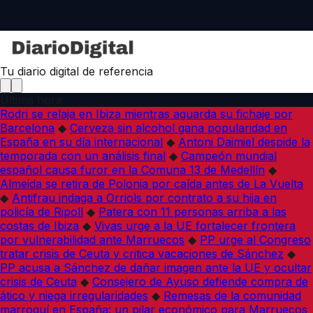
Tu diario digital de referencia
Última hora
Rodri se relaja en Ibiza mientras aguarda su fichaje por
Barcelona
◆
Cerveza sin alcohol gana popularidad en
España en su día internacional
◆
Antoni Daimiel despide la
temporada con un análisis final
◆
Campeón mundial
español causa furor en la Comuna 13 de Medellín
◆
Almeida se retira de Polonia por caída antes de La Vuelta
◆
Antifrau indaga a Orriols por contrato a su hija en
policía de Ripoll
◆
Patera con 11 personas arriba a las
costas de Ibiza
◆
Vivas urge a la UE fortalecer frontera
por vulnerabilidad ante Marruecos
◆
PP urge al Congreso
tratar crisis de Ceuta y critica vacaciones de Sánchez
◆
PP acusa a Sánchez de dañar imagen ante la UE y ocultar
crisis de Ceuta
◆
Consejero de Ayuso defiende compra de
ático y niega irregularidades
◆
Remesas de la comunidad
marroquí en España: un pilar económico para Marruecos