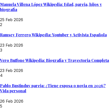
Manuela Villena López Wikipedia: Edad, pareja, hijos y
biografía
25 Feb 2026
2
Ramsey Ferrero Wikipedia: Youtuber y Activista Española
23 Feb 2026
3
Vero Buffone Wikipedia: Biografía y Trayectoria Completa
23 Feb 2026
4
Pablo Bustinduy pareja: ¿Tiene esposa o novia en 2026?
Vida personal
26 Feb 2026
5