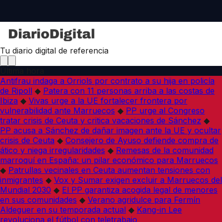
Tu diario digital de referencia
Última hora
Antifrau indaga a Orriols por contrato a su hija en policía
de Ripoll
◆
Patera con 11 personas arriba a las costas de
Ibiza
◆
Vivas urge a la UE fortalecer frontera por
vulnerabilidad ante Marruecos
◆
PP urge al Congreso
tratar crisis de Ceuta y critica vacaciones de Sánchez
◆
PP acusa a Sánchez de dañar imagen ante la UE y ocultar
crisis de Ceuta
◆
Consejero de Ayuso defiende compra de
ático y niega irregularidades
◆
Remesas de la comunidad
marroquí en España: un pilar económico para Marruecos
◆
Patrullas vecinales en Ceuta aumentan tensiones con
inmigrantes
◆
Vox y Sumar exigen excluir a Marruecos del
Mundial 2030
◆
El PP garantiza acogida legal de menores
en sus comunidades
◆
Verano agridulce para Fermín
Aldeguer en su temporada actual
◆
Kang-in Lee
revoluciona el fútbol con teletrabajo