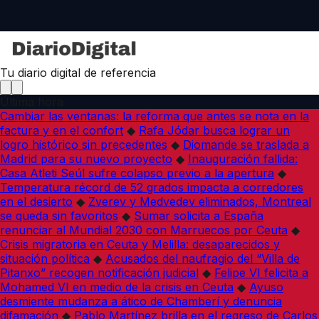
Tu diario digital de referencia
Última hora
Cambiar las ventanas: la reforma que antes se nota en la
factura y en el confort
◆
Rafa Jódar busca lograr un
logro histórico sin precedentes
◆
Diomande se traslada a
Madrid para su nuevo proyecto
◆
Inauguración fallida:
Casa Atleti Seúl sufre colapso previo a la apertura
◆
Temperatura récord de 52 grados impacta a corredores
en el desierto
◆
Zverev y Medvedev eliminados, Montreal
se queda sin favoritos
◆
Sumar solicita a España
renunciar al Mundial 2030 con Marruecos por Ceuta
◆
Crisis migratoria en Ceuta y Melilla: desaparecidos y
situación política
◆
Acusados del naufragio del “Villa de
Pitanxo” recogen notificación judicial
◆
Felipe VI felicita a
Mohamed VI en medio de la crisis en Ceuta
◆
Ayuso
desmiente mudanza a ático de Chamberí y denuncia
difamación
◆
Pablo Martínez brilla en el regreso de Carlos