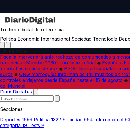
Tu diario digital de referencia
Política
Economía
Internacional
Sociedad
Tecnología
Depo
Última hora
Fiscalía intervendrá ante rechazo de comunidades a meno
renuncie al Mundial 2030 si no tiene la final
◆
España advie
xenófobas de líder de Vox
◆
PSOE lleva a tribunales la co
euros
◆
ONG marroquíes informan de 141 muertos en fron
controles a viajeros desde España hasta el 15 de agosto
◆
del Mundial
DiarioDigital.es
Secciones
Deportes
1693
Política
1322
Sociedad
964
Internacional
9
categoría
19
Tests
8