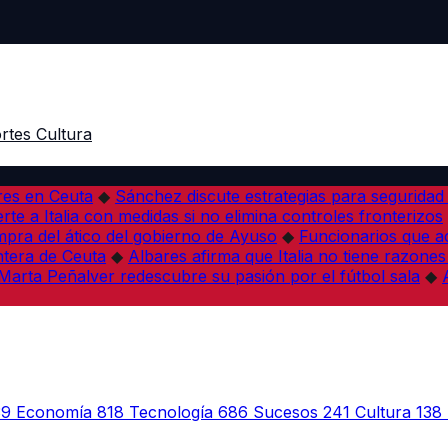
rtes
Cultura
res en Ceuta
◆
Sánchez discute estrategias para seguridad
rte a Italia con medidas si no elimina controles fronterizos
mpra del ático del gobierno de Ayuso
◆
Funcionarios que 
tera de Ceuta
◆
Albares afirma que Italia no tiene razones
Marta Peñalver redescubre su pasión por el fútbol sala
◆
39
Economía
818
Tecnología
686
Sucesos
241
Cultura
138