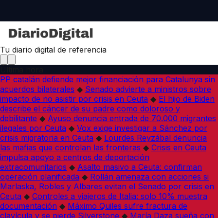
Tu diario digital de referencia
Última hora
PP catalán defiende mejor financiación para Catalunya sin
acuerdos bilaterales
◆
Senado advierte a ministros sobre
impacto de no asistir por crisis en Ceuta
◆
El hijo de Biden
describe el cáncer de su padre como doloroso y
debilitante
◆
Ayuso denuncia entrada de 70.000 migrantes
ilegales por Ceuta
◆
Vox exige investigar a Sánchez por
crisis migratoria en Ceuta
◆
Lourdes Reyzábal denuncia
las mafias que controlan las fronteras
◆
Crisis en Ceuta
impulsa apoyo a centros de deportación
extracomunitarios
◆
Asalto masivo a Ceuta: confirman
operación planificada
◆
Rollán amenaza con acciones si
Marlaska, Robles y Albares evitan el Senado por crisis en
Ceuta
◆
Controles a viajeros de Italia: solo 10% muestra
documentación
◆
Máximo Quiles sufre fractura de
clavícula y se pierde Silverstone
◆
María Daza sueña con