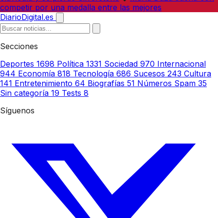
competir por una medalla entre las mejores
DiarioDigital.es
Secciones
Deportes
1698
Política
1331
Sociedad
970
Internacional
944
Economía
818
Tecnología
686
Sucesos
243
Cultura
141
Entretenimiento
64
Biografías
51
Números Spam
35
Sin categoría
19
Tests
8
Síguenos