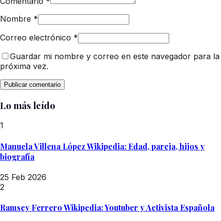
Comentario
*
Nombre
*
Correo electrónico
*
Guardar mi nombre y correo en este navegador para la
próxima vez.
Lo más leído
1
Manuela Villena López Wikipedia: Edad, pareja, hijos y
biografía
25 Feb 2026
2
Ramsey Ferrero Wikipedia: Youtuber y Activista Española