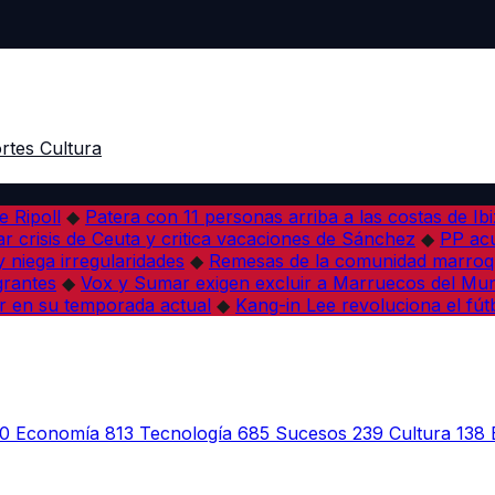
rtes
Cultura
e Ripoll
◆
Patera con 11 personas arriba a las costas de Ib
r crisis de Ceuta y critica vacaciones de Sánchez
◆
PP acu
 niega irregularidades
◆
Remesas de la comunidad marroqu
grantes
◆
Vox y Sumar exigen excluir a Marruecos del Mun
r en su temporada actual
◆
Kang-in Lee revoluciona el fút
0
Economía
813
Tecnología
685
Sucesos
239
Cultura
138