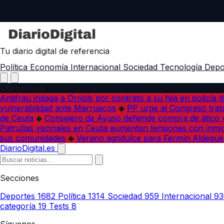
Tu diario digital de referencia
Política
Economía
Internacional
Sociedad
Tecnología
Depo
Última hora
Antifrau indaga a Orriols por contrato a su hija en policía d
vulnerabilidad ante Marruecos
◆
PP urge al Congreso trata
de Ceuta
◆
Consejero de Ayuso defiende compra de ático y
Patrullas vecinales en Ceuta aumentan tensiones con inmi
sus comunidades
◆
Verano agridulce para Fermín Aldegue
DiarioDigital.es
Secciones
Deportes
1682
Política
1314
Sociedad
959
Internacional
93
categoría
19
Tests
8