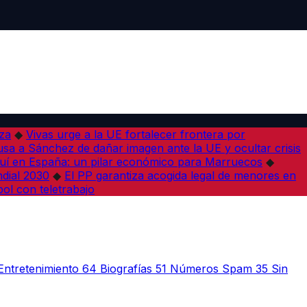
iza
◆
Vivas urge a la UE fortalecer frontera por
sa a Sánchez de dañar imagen ante la UE y ocultar crisis
í en España: un pilar económico para Marruecos
◆
dial 2030
◆
El PP garantiza acogida legal de menores en
bol con teletrabajo
Entretenimiento
64
Biografías
51
Números Spam
35
Sin