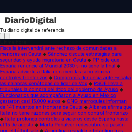
Tu diario digital de referencia
Última hora
Fiscalía intervendrá ante rechazo de comunidades a
menores en Ceuta
◆
Sánchez discute estrategias para
seguridad y ayuda migratoria en Ceuta
◆
PP pide que
España renuncie al Mundial 2030 si no tiene la final
◆
España advierte a Italia con medidas si no elimina
controles fronterizos
◆
Compromís denuncia ante Fiscalía
las palabras xenófobas de líder de Vox
◆
PSOE lleva a
tribunales la compra del ático del gobierno de Ayuso
◆
Funcionarios que acompañaron a Ayuso en México
gastaron casi 15.000 euros
◆
ONG marroquíes informan
de 141 muertos en frontera de Ceuta
◆
Albares afirma que
Italia no tiene razones para seguir con control fronterizo
◆
Italia prolonga controles a viajeros desde España hasta
el 15 de agosto
◆
Marta Peñalver redescubre su pasión
por el fútbol sala
◆
Argentina respalda a Infantino tras