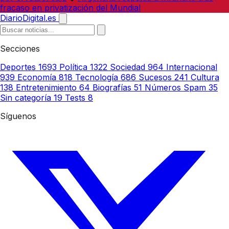
fracaso en privatización del Mundial
DiarioDigital.es
Secciones
Deportes
1693
Política
1322
Sociedad
964
Internacional
939
Economía
818
Tecnología
686
Sucesos
241
Cultura
138
Entretenimiento
64
Biografías
51
Números Spam
35
Sin categoría
19
Tests
8
Síguenos