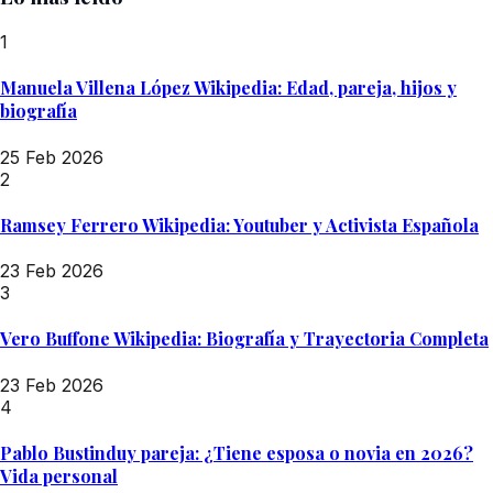
1
Manuela Villena López Wikipedia: Edad, pareja, hijos y
biografía
25 Feb 2026
2
Ramsey Ferrero Wikipedia: Youtuber y Activista Española
23 Feb 2026
3
Vero Buffone Wikipedia: Biografía y Trayectoria Completa
23 Feb 2026
4
Pablo Bustinduy pareja: ¿Tiene esposa o novia en 2026?
Vida personal