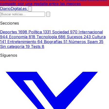
competir por una medalla entre las mejores
DiarioDigital.es
Secciones
Deportes
1698
Política
1331
Sociedad
970
Internacional
944
Economía
818
Tecnología
686
Sucesos
243
Cultura
141
Entretenimiento
64
Biografías
51
Números Spam
35
Sin categoría
19
Tests
8
Síguenos