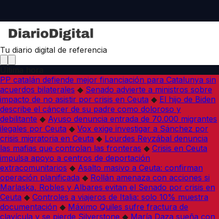
Tu diario digital de referencia
Última hora
PP catalán defiende mejor financiación para Catalunya sin
acuerdos bilaterales
◆
Senado advierte a ministros sobre
impacto de no asistir por crisis en Ceuta
◆
El hijo de Biden
describe el cáncer de su padre como doloroso y
debilitante
◆
Ayuso denuncia entrada de 70.000 migrantes
ilegales por Ceuta
◆
Vox exige investigar a Sánchez por
crisis migratoria en Ceuta
◆
Lourdes Reyzábal denuncia
las mafias que controlan las fronteras
◆
Crisis en Ceuta
impulsa apoyo a centros de deportación
extracomunitarios
◆
Asalto masivo a Ceuta: confirman
operación planificada
◆
Rollán amenaza con acciones si
Marlaska, Robles y Albares evitan el Senado por crisis en
Ceuta
◆
Controles a viajeros de Italia: solo 10% muestra
documentación
◆
Máximo Quiles sufre fractura de
clavícula y se pierde Silverstone
◆
María Daza sueña con