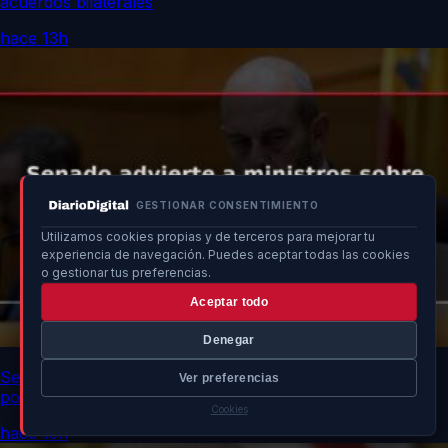
acuerdos bilaterales
hace 13h
GESTIONAR CONSENTIMIENTO
Utilizamos cookies propias y de terceros para mejorar tu
experiencia de navegación. Puedes aceptar todas las cookies
o gestionar tus preferencias.
Aceptar todo
Denegar
Senado advierte a ministros sobre impacto de no asistir
Ver preferencias
por crisis en Ceuta
Cookies
hace 13h