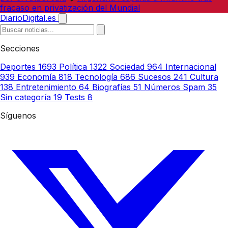
fracaso en privatización del Mundial
DiarioDigital.es
Secciones
Deportes
1693
Política
1322
Sociedad
964
Internacional
939
Economía
818
Tecnología
686
Sucesos
241
Cultura
138
Entretenimiento
64
Biografías
51
Números Spam
35
Sin categoría
19
Tests
8
Síguenos