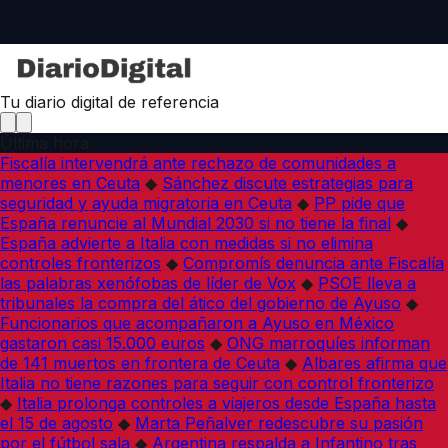
Tu diario digital de referencia
Última hora
Fiscalía intervendrá ante rechazo de comunidades a
menores en Ceuta
◆
Sánchez discute estrategias para
seguridad y ayuda migratoria en Ceuta
◆
PP pide que
España renuncie al Mundial 2030 si no tiene la final
◆
España advierte a Italia con medidas si no elimina
controles fronterizos
◆
Compromís denuncia ante Fiscalía
las palabras xenófobas de líder de Vox
◆
PSOE lleva a
tribunales la compra del ático del gobierno de Ayuso
◆
Funcionarios que acompañaron a Ayuso en México
gastaron casi 15.000 euros
◆
ONG marroquíes informan
de 141 muertos en frontera de Ceuta
◆
Albares afirma que
Italia no tiene razones para seguir con control fronterizo
◆
Italia prolonga controles a viajeros desde España hasta
el 15 de agosto
◆
Marta Peñalver redescubre su pasión
por el fútbol sala
◆
Argentina respalda a Infantino tras