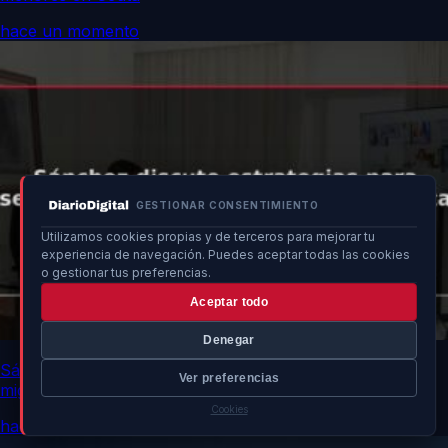
hace un momento
GESTIONAR CONSENTIMIENTO
Utilizamos cookies propias y de terceros para mejorar tu
experiencia de navegación. Puedes aceptar todas las cookies
o gestionar tus preferencias.
Aceptar todo
Denegar
Sánchez discute estrategias para seguridad y ayuda
Ver preferencias
migratoria en Ceuta
Cookies
hace un momento