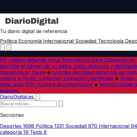
Tu diario digital de referencia
Política
Economía
Internacional
Sociedad
Tecnología
Depo
Última hora
PP catalán defiende mejor financiación para Catalunya sin 
describe el cáncer de su padre como doloroso y debilitant
migratoria en Ceuta
◆
Lourdes Reyzábal denuncia las mafia
masivo a Ceuta: confirman operación planificada
◆
Rollán 
Italia: solo 10% muestra documentación
◆
Máximo Quiles su
mejores
DiarioDigital.es
Secciones
Deportes
1698
Política
1331
Sociedad
970
Internacional
9
categoría
19
Tests
8