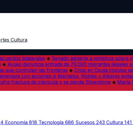
rtes
Cultura
acuerdos bilaterales
◆
Senado advierte a ministros sobre im
e
◆
Ayuso denuncia entrada de 70.000 migrantes ilegales 
s que controlan las fronteras
◆
Crisis en Ceuta impulsa a
amenaza con acciones si Marlaska, Robles y Albares evitan
fre fractura de clavícula y se pierde Silverstone
◆
María 
44
Economía
818
Tecnología
686
Sucesos
243
Cultura
141