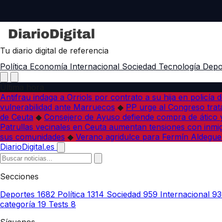
Tu diario digital de referencia
Política
Economía
Internacional
Sociedad
Tecnología
Depo
Última hora
Antifrau indaga a Orriols por contrato a su hija en policía d
vulnerabilidad ante Marruecos
◆
PP urge al Congreso trata
de Ceuta
◆
Consejero de Ayuso defiende compra de ático y
Patrullas vecinales en Ceuta aumentan tensiones con inmi
sus comunidades
◆
Verano agridulce para Fermín Aldegue
DiarioDigital.es
Secciones
Deportes
1682
Política
1314
Sociedad
959
Internacional
93
categoría
19
Tests
8