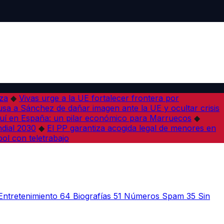
iza
◆
Vivas urge a la UE fortalecer frontera por
sa a Sánchez de dañar imagen ante la UE y ocultar crisis
í en España: un pilar económico para Marruecos
◆
dial 2030
◆
El PP garantiza acogida legal de menores en
bol con teletrabajo
Entretenimiento
64
Biografías
51
Números Spam
35
Sin