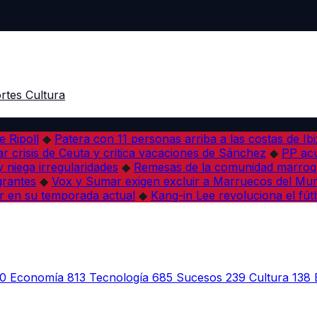
rtes
Cultura
e Ripoll
◆
Patera con 11 personas arriba a las costas de Ib
r crisis de Ceuta y critica vacaciones de Sánchez
◆
PP acu
 niega irregularidades
◆
Remesas de la comunidad marroqu
grantes
◆
Vox y Sumar exigen excluir a Marruecos del Mun
r en su temporada actual
◆
Kang-in Lee revoluciona el fút
0
Economía
813
Tecnología
685
Sucesos
239
Cultura
138