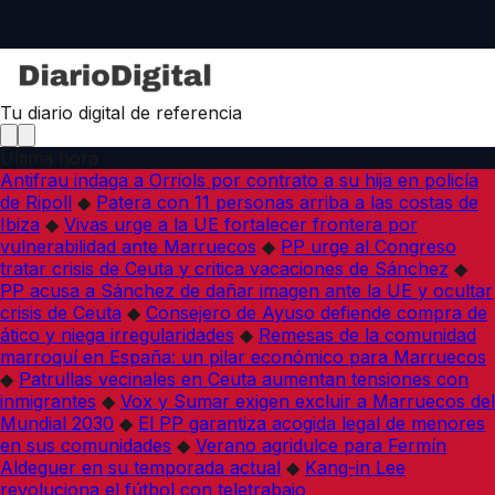
Tu diario digital de referencia
Última hora
Antifrau indaga a Orriols por contrato a su hija en policía
de Ripoll
◆
Patera con 11 personas arriba a las costas de
Ibiza
◆
Vivas urge a la UE fortalecer frontera por
vulnerabilidad ante Marruecos
◆
PP urge al Congreso
tratar crisis de Ceuta y critica vacaciones de Sánchez
◆
PP acusa a Sánchez de dañar imagen ante la UE y ocultar
crisis de Ceuta
◆
Consejero de Ayuso defiende compra de
ático y niega irregularidades
◆
Remesas de la comunidad
marroquí en España: un pilar económico para Marruecos
◆
Patrullas vecinales en Ceuta aumentan tensiones con
inmigrantes
◆
Vox y Sumar exigen excluir a Marruecos del
Mundial 2030
◆
El PP garantiza acogida legal de menores
en sus comunidades
◆
Verano agridulce para Fermín
Aldeguer en su temporada actual
◆
Kang-in Lee
revoluciona el fútbol con teletrabajo