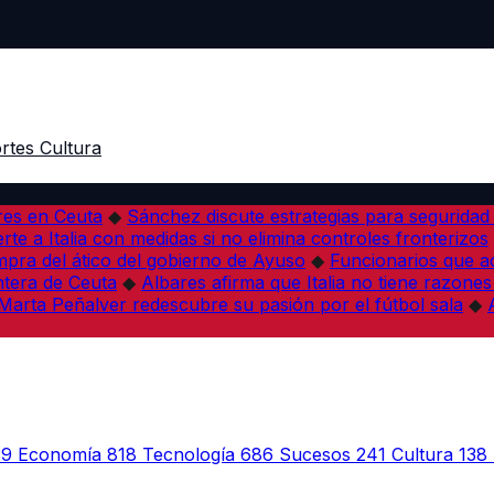
rtes
Cultura
res en Ceuta
◆
Sánchez discute estrategias para seguridad
rte a Italia con medidas si no elimina controles fronterizos
mpra del ático del gobierno de Ayuso
◆
Funcionarios que 
tera de Ceuta
◆
Albares afirma que Italia no tiene razones
Marta Peñalver redescubre su pasión por el fútbol sala
◆
39
Economía
818
Tecnología
686
Sucesos
241
Cultura
138