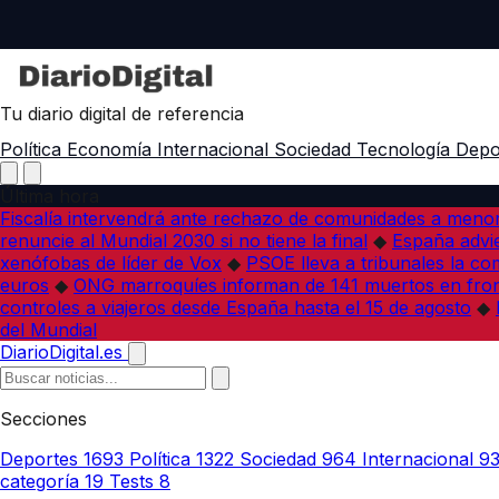
Tu diario digital de referencia
Política
Economía
Internacional
Sociedad
Tecnología
Depo
Última hora
Fiscalía intervendrá ante rechazo de comunidades a meno
renuncie al Mundial 2030 si no tiene la final
◆
España advie
xenófobas de líder de Vox
◆
PSOE lleva a tribunales la co
euros
◆
ONG marroquíes informan de 141 muertos en fron
controles a viajeros desde España hasta el 15 de agosto
◆
del Mundial
DiarioDigital.es
Secciones
Deportes
1693
Política
1322
Sociedad
964
Internacional
9
categoría
19
Tests
8