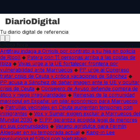
Tu diario digital de referencia
Última hora
Antifrau indaga a Orriols por contrato a su hija en policía
de Ripoll
◆
Patera con 11 personas arriba a las costas de
Ibiza
◆
Vivas urge a la UE fortalecer frontera por
vulnerabilidad ante Marruecos
◆
PP urge al Congreso
tratar crisis de Ceuta y critica vacaciones de Sánchez
◆
PP acusa a Sánchez de dañar imagen ante la UE y ocultar
crisis de Ceuta
◆
Consejero de Ayuso defiende compra de
ático y niega irregularidades
◆
Remesas de la comunidad
marroquí en España: un pilar económico para Marruecos
◆
Patrullas vecinales en Ceuta aumentan tensiones con
inmigrantes
◆
Vox y Sumar exigen excluir a Marruecos del
Mundial 2030
◆
El PP garantiza acogida legal de menores
en sus comunidades
◆
Verano agridulce para Fermín
Aldeguer en su temporada actual
◆
Kang-in Lee
revoluciona el fútbol con teletrabajo