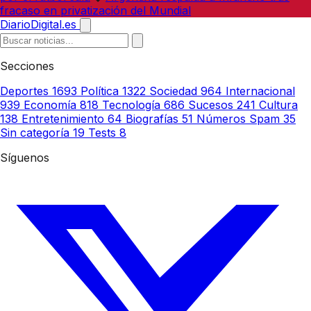
fracaso en privatización del Mundial
DiarioDigital.es
Secciones
Deportes
1693
Política
1322
Sociedad
964
Internacional
939
Economía
818
Tecnología
686
Sucesos
241
Cultura
138
Entretenimiento
64
Biografías
51
Números Spam
35
Sin categoría
19
Tests
8
Síguenos