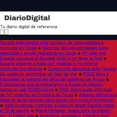
Tu diario digital de referencia
Última hora
Fiscalía intervendrá ante rechazo de comunidades a
menores en Ceuta
◆
Sánchez discute estrategias para
seguridad y ayuda migratoria en Ceuta
◆
PP pide que
España renuncie al Mundial 2030 si no tiene la final
◆
España advierte a Italia con medidas si no elimina
controles fronterizos
◆
Compromís denuncia ante Fiscalía
las palabras xenófobas de líder de Vox
◆
PSOE lleva a
tribunales la compra del ático del gobierno de Ayuso
◆
Funcionarios que acompañaron a Ayuso en México
gastaron casi 15.000 euros
◆
ONG marroquíes informan
de 141 muertos en frontera de Ceuta
◆
Albares afirma que
Italia no tiene razones para seguir con control fronterizo
◆
Italia prolonga controles a viajeros desde España hasta
el 15 de agosto
◆
Marta Peñalver redescubre su pasión
por el fútbol sala
◆
Argentina respalda a Infantino tras