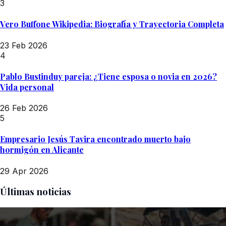
3
Vero Buffone Wikipedia: Biografía y Trayectoria Completa
23 Feb 2026
4
Pablo Bustinduy pareja: ¿Tiene esposa o novia en 2026?
Vida personal
26 Feb 2026
5
Empresario Jesús Tavira encontrado muerto bajo
hormigón en Alicante
29 Apr 2026
Últimas noticias