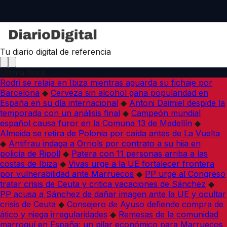
Tu diario digital de referencia
Última hora
Rodri se relaja en Ibiza mientras aguarda su fichaje por
Barcelona
◆
Cerveza sin alcohol gana popularidad en
España en su día internacional
◆
Antoni Daimiel despide la
temporada con un análisis final
◆
Campeón mundial
español causa furor en la Comuna 13 de Medellín
◆
Almeida se retira de Polonia por caída antes de La Vuelta
◆
Antifrau indaga a Orriols por contrato a su hija en
policía de Ripoll
◆
Patera con 11 personas arriba a las
costas de Ibiza
◆
Vivas urge a la UE fortalecer frontera
por vulnerabilidad ante Marruecos
◆
PP urge al Congreso
tratar crisis de Ceuta y critica vacaciones de Sánchez
◆
PP acusa a Sánchez de dañar imagen ante la UE y ocultar
crisis de Ceuta
◆
Consejero de Ayuso defiende compra de
ático y niega irregularidades
◆
Remesas de la comunidad
marroquí en España: un pilar económico para Marruecos