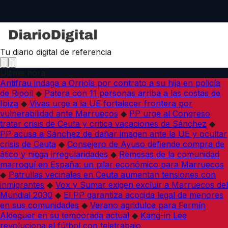
Tu diario digital de referencia
Última hora
Antifrau indaga a Orriols por contrato a su hija en policía
de Ripoll
◆
Patera con 11 personas arriba a las costas de
Ibiza
◆
Vivas urge a la UE fortalecer frontera por
vulnerabilidad ante Marruecos
◆
PP urge al Congreso
tratar crisis de Ceuta y critica vacaciones de Sánchez
◆
PP acusa a Sánchez de dañar imagen ante la UE y ocultar
crisis de Ceuta
◆
Consejero de Ayuso defiende compra de
ático y niega irregularidades
◆
Remesas de la comunidad
marroquí en España: un pilar económico para Marruecos
◆
Patrullas vecinales en Ceuta aumentan tensiones con
inmigrantes
◆
Vox y Sumar exigen excluir a Marruecos del
Mundial 2030
◆
El PP garantiza acogida legal de menores
en sus comunidades
◆
Verano agridulce para Fermín
Aldeguer en su temporada actual
◆
Kang-in Lee
revoluciona el fútbol con teletrabajo