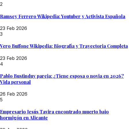
2
Ramsey Ferrero Wikipedia: Youtuber y Activista Española
23 Feb 2026
3
Vero Buffone Wikipedia: Biografía y Trayectoria Completa
23 Feb 2026
4
Pablo Bustinduy pareja: ¿Tiene esposa o novia en 2026?
Vida personal
26 Feb 2026
5
Empresario Jesús Tavira encontrado muerto bajo
hormigón en Alicante