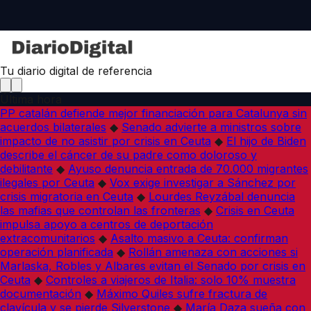
Tu diario digital de referencia
Última hora
PP catalán defiende mejor financiación para Catalunya sin
acuerdos bilaterales
◆
Senado advierte a ministros sobre
impacto de no asistir por crisis en Ceuta
◆
El hijo de Biden
describe el cáncer de su padre como doloroso y
debilitante
◆
Ayuso denuncia entrada de 70.000 migrantes
ilegales por Ceuta
◆
Vox exige investigar a Sánchez por
crisis migratoria en Ceuta
◆
Lourdes Reyzábal denuncia
las mafias que controlan las fronteras
◆
Crisis en Ceuta
impulsa apoyo a centros de deportación
extracomunitarios
◆
Asalto masivo a Ceuta: confirman
operación planificada
◆
Rollán amenaza con acciones si
Marlaska, Robles y Albares evitan el Senado por crisis en
Ceuta
◆
Controles a viajeros de Italia: solo 10% muestra
documentación
◆
Máximo Quiles sufre fractura de
clavícula y se pierde Silverstone
◆
María Daza sueña con