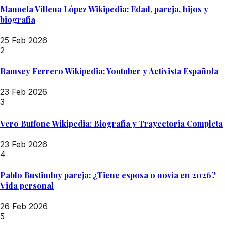
Manuela Villena López Wikipedia: Edad, pareja, hijos y
biografía
25 Feb 2026
2
Ramsey Ferrero Wikipedia: Youtuber y Activista Española
23 Feb 2026
3
Vero Buffone Wikipedia: Biografía y Trayectoria Completa
23 Feb 2026
4
Pablo Bustinduy pareja: ¿Tiene esposa o novia en 2026?
Vida personal
26 Feb 2026
5