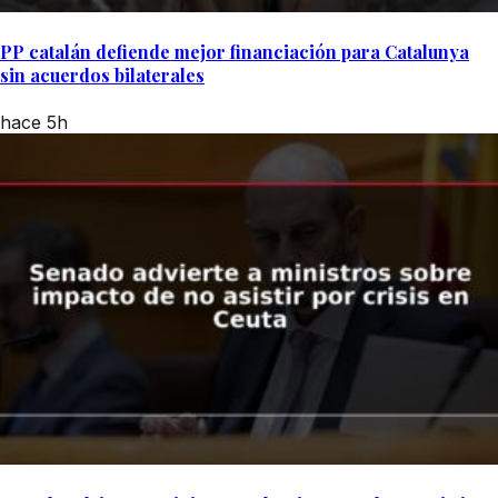
PP catalán defiende mejor financiación para Catalunya
sin acuerdos bilaterales
hace 5h