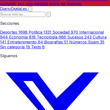
competir por una medalla entre las mejores
DiarioDigital.es
Secciones
Deportes
1698
Política
1331
Sociedad
970
Internacional
944
Economía
818
Tecnología
686
Sucesos
243
Cultura
141
Entretenimiento
64
Biografías
51
Números Spam
35
Sin categoría
19
Tests
8
Síguenos