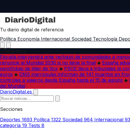
Tu diario digital de referencia
Política
Economía
Internacional
Sociedad
Tecnología
Depo
Última hora
Fiscalía intervendrá ante rechazo de comunidades a meno
renuncie al Mundial 2030 si no tiene la final
◆
España advie
xenófobas de líder de Vox
◆
PSOE lleva a tribunales la co
euros
◆
ONG marroquíes informan de 141 muertos en fron
controles a viajeros desde España hasta el 15 de agosto
◆
del Mundial
DiarioDigital.es
Secciones
Deportes
1693
Política
1322
Sociedad
964
Internacional
9
categoría
19
Tests
8