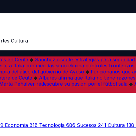
rtes
Cultura
res en Ceuta
◆
Sánchez discute estrategias para seguridad
rte a Italia con medidas si no elimina controles fronterizos
mpra del ático del gobierno de Ayuso
◆
Funcionarios que 
tera de Ceuta
◆
Albares afirma que Italia no tiene razones
Marta Peñalver redescubre su pasión por el fútbol sala
◆
39
Economía
818
Tecnología
686
Sucesos
241
Cultura
138