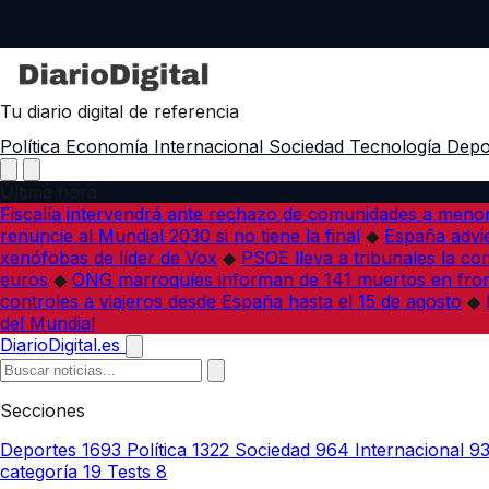
Tu diario digital de referencia
Política
Economía
Internacional
Sociedad
Tecnología
Depo
Última hora
Fiscalía intervendrá ante rechazo de comunidades a meno
renuncie al Mundial 2030 si no tiene la final
◆
España advie
xenófobas de líder de Vox
◆
PSOE lleva a tribunales la co
euros
◆
ONG marroquíes informan de 141 muertos en fron
controles a viajeros desde España hasta el 15 de agosto
◆
del Mundial
DiarioDigital.es
Secciones
Deportes
1693
Política
1322
Sociedad
964
Internacional
9
categoría
19
Tests
8