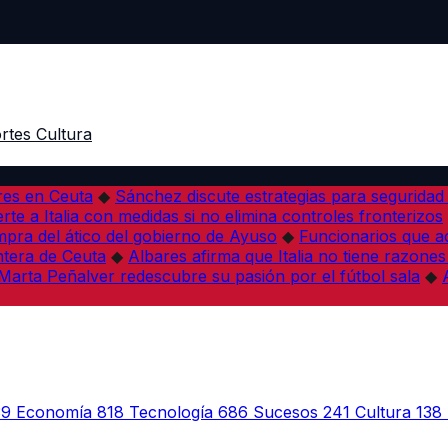
rtes
Cultura
res en Ceuta
◆
Sánchez discute estrategias para seguridad
rte a Italia con medidas si no elimina controles fronterizos
mpra del ático del gobierno de Ayuso
◆
Funcionarios que 
tera de Ceuta
◆
Albares afirma que Italia no tiene razones
Marta Peñalver redescubre su pasión por el fútbol sala
◆
39
Economía
818
Tecnología
686
Sucesos
241
Cultura
138