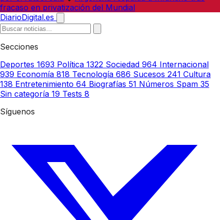
fracaso en privatización del Mundial
DiarioDigital.es
Secciones
Deportes
1693
Política
1322
Sociedad
964
Internacional
939
Economía
818
Tecnología
686
Sucesos
241
Cultura
138
Entretenimiento
64
Biografías
51
Números Spam
35
Sin categoría
19
Tests
8
Síguenos