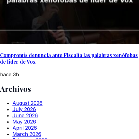
Compromís denuncia ante Fiscalía las palabras xenófobas
de líder de Vox
hace 3h
Archivos
August 2026
July 2026
June 2026
May 2026
April 2026
March 2026