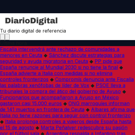
Tu diario digital de referencia
Última hora
Fiscalía intervendrá ante rechazo de comunidades a
menores en Ceuta
◆
Sánchez discute estrategias para
seguridad y ayuda migratoria en Ceuta
◆
PP pide que
España renuncie al Mundial 2030 si no tiene la final
◆
España advierte a Italia con medidas si no elimina
controles fronterizos
◆
Compromís denuncia ante Fiscalía
las palabras xenófobas de líder de Vox
◆
PSOE lleva a
tribunales la compra del ático del gobierno de Ayuso
◆
Funcionarios que acompañaron a Ayuso en México
gastaron casi 15.000 euros
◆
ONG marroquíes informan
de 141 muertos en frontera de Ceuta
◆
Albares afirma que
Italia no tiene razones para seguir con control fronterizo
◆
Italia prolonga controles a viajeros desde España hasta
el 15 de agosto
◆
Marta Peñalver redescubre su pasión
por el fútbol sala
◆
Argentina respalda a Infantino tras