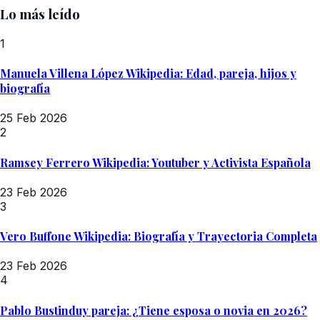
Lo más leído
1
Manuela Villena López Wikipedia: Edad, pareja, hijos y
biografía
25 Feb 2026
2
Ramsey Ferrero Wikipedia: Youtuber y Activista Española
23 Feb 2026
3
Vero Buffone Wikipedia: Biografía y Trayectoria Completa
23 Feb 2026
4
Pablo Bustinduy pareja: ¿Tiene esposa o novia en 2026?