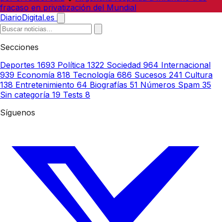
fracaso en privatización del Mundial
DiarioDigital.es
Secciones
Deportes
1693
Política
1322
Sociedad
964
Internacional
939
Economía
818
Tecnología
686
Sucesos
241
Cultura
138
Entretenimiento
64
Biografías
51
Números Spam
35
Sin categoría
19
Tests
8
Síguenos