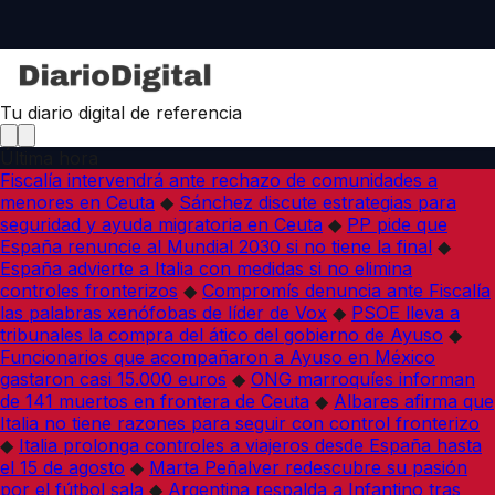
Tu diario digital de referencia
Última hora
Fiscalía intervendrá ante rechazo de comunidades a
menores en Ceuta
◆
Sánchez discute estrategias para
seguridad y ayuda migratoria en Ceuta
◆
PP pide que
España renuncie al Mundial 2030 si no tiene la final
◆
España advierte a Italia con medidas si no elimina
controles fronterizos
◆
Compromís denuncia ante Fiscalía
las palabras xenófobas de líder de Vox
◆
PSOE lleva a
tribunales la compra del ático del gobierno de Ayuso
◆
Funcionarios que acompañaron a Ayuso en México
gastaron casi 15.000 euros
◆
ONG marroquíes informan
de 141 muertos en frontera de Ceuta
◆
Albares afirma que
Italia no tiene razones para seguir con control fronterizo
◆
Italia prolonga controles a viajeros desde España hasta
el 15 de agosto
◆
Marta Peñalver redescubre su pasión
por el fútbol sala
◆
Argentina respalda a Infantino tras