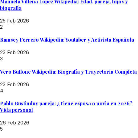
Manuela Villena López Wikipedia: Edad, pareja, hijos y
biografía
25 Feb 2026
2
Ramsey Ferrero Wikipedia: Youtuber y Activista Española
23 Feb 2026
3
Vero Buffone Wikipedia: Biografía y Trayectoria Completa
23 Feb 2026
4
Pablo Bustinduy pareja: ¿Tiene esposa o novia en 2026?
Vida personal
26 Feb 2026
5