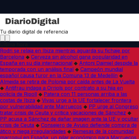
Tu diario digital de referencia
Última hora
Rodri se relaja en Ibiza mientras aguarda su fichaje por
Barcelona
◆
Cerveza sin alcohol gana popularidad en
España en su día internacional
◆
Antoni Daimiel despide la
temporada con un análisis final
◆
Campeón mundial
español causa furor en la Comuna 13 de Medellín
◆
Almeida se retira de Polonia por caída antes de La Vuelta
◆
Antifrau indaga a Orriols por contrato a su hija en
policía de Ripoll
◆
Patera con 11 personas arriba a las
costas de Ibiza
◆
Vivas urge a la UE fortalecer frontera
por vulnerabilidad ante Marruecos
◆
PP urge al Congreso
tratar crisis de Ceuta y critica vacaciones de Sánchez
◆
PP acusa a Sánchez de dañar imagen ante la UE y ocultar
crisis de Ceuta
◆
Consejero de Ayuso defiende compra de
ático y niega irregularidades
◆
Remesas de la comunidad
marroquí en España: un pilar económico para Marruecos