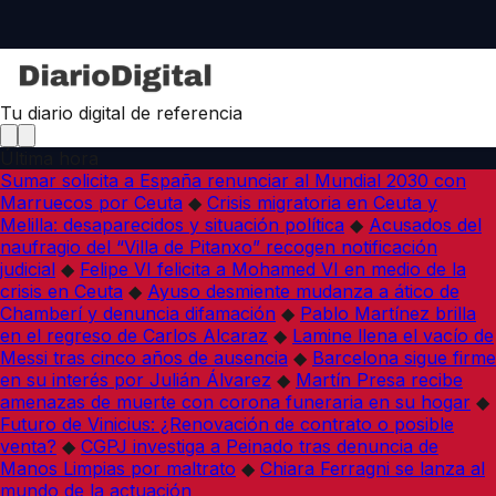
Tu diario digital de referencia
Última hora
Sumar solicita a España renunciar al Mundial 2030 con
Marruecos por Ceuta
◆
Crisis migratoria en Ceuta y
Melilla: desaparecidos y situación política
◆
Acusados del
naufragio del “Villa de Pitanxo” recogen notificación
judicial
◆
Felipe VI felicita a Mohamed VI en medio de la
crisis en Ceuta
◆
Ayuso desmiente mudanza a ático de
Chamberí y denuncia difamación
◆
Pablo Martínez brilla
en el regreso de Carlos Alcaraz
◆
Lamine llena el vacío de
Messi tras cinco años de ausencia
◆
Barcelona sigue firme
en su interés por Julián Álvarez
◆
Martín Presa recibe
amenazas de muerte con corona funeraria en su hogar
◆
Futuro de Vinicius: ¿Renovación de contrato o posible
venta?
◆
CGPJ investiga a Peinado tras denuncia de
Manos Limpias por maltrato
◆
Chiara Ferragni se lanza al
mundo de la actuación