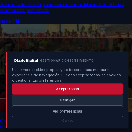
Sumar solicita a España renunciar al Mundial 2030 con
Marruecos por Ceuta
hace 14h
GESTIONAR CONSENTIMIENTO
Utilizamos cookies propias y de terceros para mejorar tu
experiencia de navegación. Puedes aceptar todas las cookies
o gestionar tus preferencias.
Aceptar todo
Denegar
Ver preferencias
Crisis migratoria en Ceuta y Melilla: desaparecidos y
Cookies
situación política