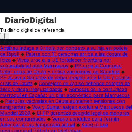
Tu diario digital de referencia
Última hora
Antifrau indaga a Orriols por contrato a su hija en policía
de Ripoll
◆
Patera con 11 personas arriba a las costas de
Ibiza
◆
Vivas urge a la UE fortalecer frontera por
vulnerabilidad ante Marruecos
◆
PP urge al Congreso
tratar crisis de Ceuta y critica vacaciones de Sánchez
◆
PP acusa a Sánchez de dañar imagen ante la UE y ocultar
crisis de Ceuta
◆
Consejero de Ayuso defiende compra de
ático y niega irregularidades
◆
Remesas de la comunidad
marroquí en España: un pilar económico para Marruecos
◆
Patrullas vecinales en Ceuta aumentan tensiones con
inmigrantes
◆
Vox y Sumar exigen excluir a Marruecos del
Mundial 2030
◆
El PP garantiza acogida legal de menores
en sus comunidades
◆
Verano agridulce para Fermín
Aldeguer en su temporada actual
◆
Kang-in Lee
revoluciona el fútbol con teletrabajo