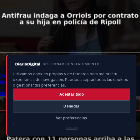
GESTIONAR CONSENTIMIENTO
Utilizamos cookies propias y de terceros para mejorar tu
Antifrau indaga a Orriols por contrato a su hija en policía
experiencia de navegación. Puedes aceptar todas las cookies
de Ripoll
o gestionar tus preferencias.
hace un momento
Aceptar todo
Denegar
Ver preferencias
Cookies