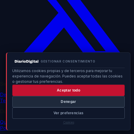
GESTIONAR CONSENTIMIENTO
Utilizamos cookies propias y de terceros para mejorar tu
experiencia de navegación. Puedes aceptar todas las cookies
o gestionar tus preferencias.
Secciones
Aceptar todo
Deportes
Política
Sociedad
Internacional
Economía
Tecnología
Sucesos
Cultura
Denegar
DiarioDigital
Ver preferencias
Quiénes somos
Contacto
Publicidad
Política de privacidad
Cookies
Política de cookies