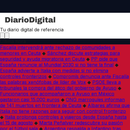
Tu diario digital de referencia
Última hora
Fiscalía intervendrá ante rechazo de comunidades a
menores en Ceuta
◆
Sánchez discute estrategias para
seguridad y ayuda migratoria en Ceuta
◆
PP pide que
España renuncie al Mundial 2030 si no tiene la final
◆
España advierte a Italia con medidas si no elimina
controles fronterizos
◆
Compromís denuncia ante Fiscalía
las palabras xenófobas de líder de Vox
◆
PSOE lleva a
tribunales la compra del ático del gobierno de Ayuso
◆
Funcionarios que acompañaron a Ayuso en México
gastaron casi 15.000 euros
◆
ONG marroquíes informan
de 141 muertos en frontera de Ceuta
◆
Albares afirma que
Italia no tiene razones para seguir con control fronterizo
◆
Italia prolonga controles a viajeros desde España hasta
el 15 de agosto
◆
Marta Peñalver redescubre su pasión
por el fútbol sala
◆
Argentina respalda a Infantino tras