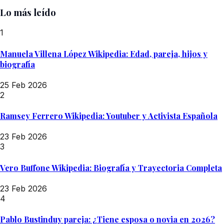
Lo más leído
1
Manuela Villena López Wikipedia: Edad, pareja, hijos y
biografía
25 Feb 2026
2
Ramsey Ferrero Wikipedia: Youtuber y Activista Española
23 Feb 2026
3
Vero Buffone Wikipedia: Biografía y Trayectoria Completa
23 Feb 2026
4
Pablo Bustinduy pareja: ¿Tiene esposa o novia en 2026?