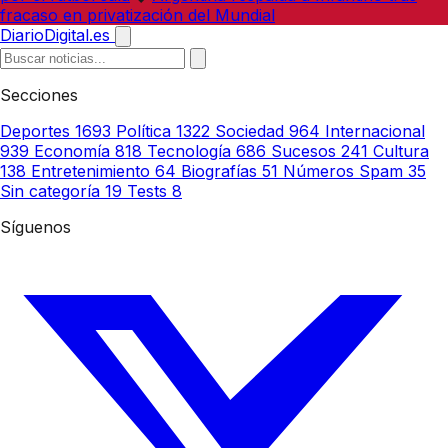
fracaso en privatización del Mundial
DiarioDigital.es
Secciones
Deportes
1693
Política
1322
Sociedad
964
Internacional
939
Economía
818
Tecnología
686
Sucesos
241
Cultura
138
Entretenimiento
64
Biografías
51
Números Spam
35
Sin categoría
19
Tests
8
Síguenos