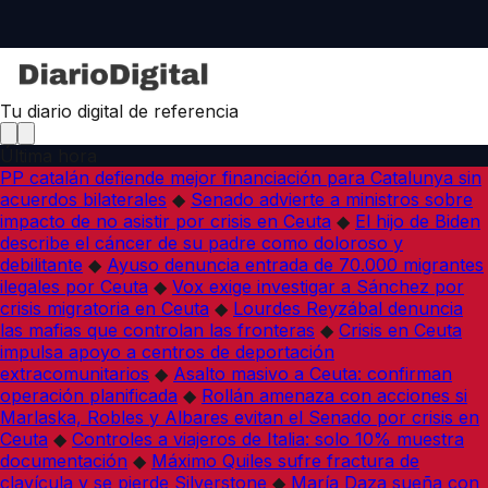
Tu diario digital de referencia
Última hora
PP catalán defiende mejor financiación para Catalunya sin
acuerdos bilaterales
◆
Senado advierte a ministros sobre
impacto de no asistir por crisis en Ceuta
◆
El hijo de Biden
describe el cáncer de su padre como doloroso y
debilitante
◆
Ayuso denuncia entrada de 70.000 migrantes
ilegales por Ceuta
◆
Vox exige investigar a Sánchez por
crisis migratoria en Ceuta
◆
Lourdes Reyzábal denuncia
las mafias que controlan las fronteras
◆
Crisis en Ceuta
impulsa apoyo a centros de deportación
extracomunitarios
◆
Asalto masivo a Ceuta: confirman
operación planificada
◆
Rollán amenaza con acciones si
Marlaska, Robles y Albares evitan el Senado por crisis en
Ceuta
◆
Controles a viajeros de Italia: solo 10% muestra
documentación
◆
Máximo Quiles sufre fractura de
clavícula y se pierde Silverstone
◆
María Daza sueña con