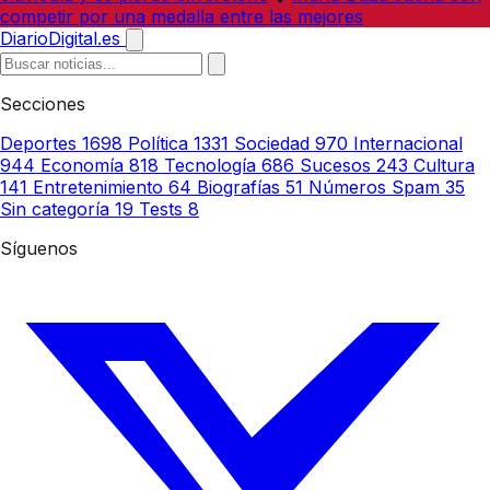
competir por una medalla entre las mejores
DiarioDigital.es
Secciones
Deportes
1698
Política
1331
Sociedad
970
Internacional
944
Economía
818
Tecnología
686
Sucesos
243
Cultura
141
Entretenimiento
64
Biografías
51
Números Spam
35
Sin categoría
19
Tests
8
Síguenos