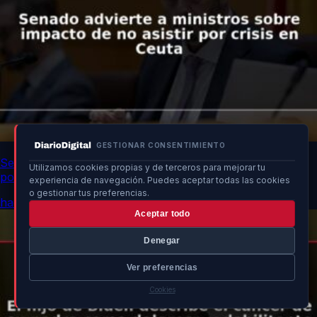
GESTIONAR CONSENTIMIENTO
Senado advierte a ministros sobre impacto de no asistir
Utilizamos cookies propias y de terceros para mejorar tu
por crisis en Ceuta
experiencia de navegación. Puedes aceptar todas las cookies
o gestionar tus preferencias.
hace 17h
Aceptar todo
Denegar
Ver preferencias
Cookies