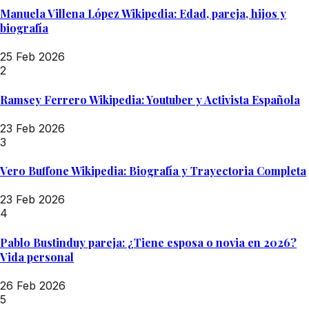
Manuela Villena López Wikipedia: Edad, pareja, hijos y
biografía
25 Feb 2026
2
Ramsey Ferrero Wikipedia: Youtuber y Activista Española
23 Feb 2026
3
Vero Buffone Wikipedia: Biografía y Trayectoria Completa
23 Feb 2026
4
Pablo Bustinduy pareja: ¿Tiene esposa o novia en 2026?
Vida personal
26 Feb 2026
5