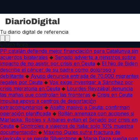
Tu diario digital de referencia
Última hora
PP catalán defiende mejor financiación para Catalunya sin
acuerdos bilaterales
◆
Senado advierte a ministros sobre
impacto de no asistir por crisis en Ceuta
◆
El hijo de Biden
describe el cáncer de su padre como doloroso y
debilitante
◆
Ayuso denuncia entrada de 70.000 migrantes
ilegales por Ceuta
◆
Vox exige investigar a Sánchez por
crisis migratoria en Ceuta
◆
Lourdes Reyzábal denuncia
las mafias que controlan las fronteras
◆
Crisis en Ceuta
impulsa apoyo a centros de deportación
extracomunitarios
◆
Asalto masivo a Ceuta: confirman
operación planificada
◆
Rollán amenaza con acciones si
Marlaska, Robles y Albares evitan el Senado por crisis en
Ceuta
◆
Controles a viajeros de Italia: solo 10% muestra
documentación
◆
Máximo Quiles sufre fractura de
clavícula y se pierde Silverstone
◆
María Daza sueña con