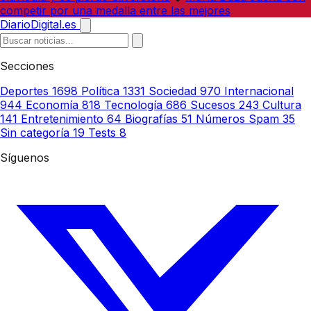
competir por una medalla entre las mejores
DiarioDigital.es
Secciones
Deportes
1698
Política
1331
Sociedad
970
Internacional
944
Economía
818
Tecnología
686
Sucesos
243
Cultura
141
Entretenimiento
64
Biografías
51
Números Spam
35
Sin categoría
19
Tests
8
Síguenos