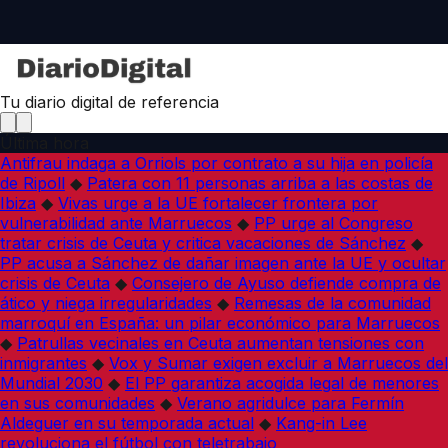
Tu diario digital de referencia
Última hora
Antifrau indaga a Orriols por contrato a su hija en policía
de Ripoll
◆
Patera con 11 personas arriba a las costas de
Ibiza
◆
Vivas urge a la UE fortalecer frontera por
vulnerabilidad ante Marruecos
◆
PP urge al Congreso
tratar crisis de Ceuta y critica vacaciones de Sánchez
◆
PP acusa a Sánchez de dañar imagen ante la UE y ocultar
crisis de Ceuta
◆
Consejero de Ayuso defiende compra de
ático y niega irregularidades
◆
Remesas de la comunidad
marroquí en España: un pilar económico para Marruecos
◆
Patrullas vecinales en Ceuta aumentan tensiones con
inmigrantes
◆
Vox y Sumar exigen excluir a Marruecos del
Mundial 2030
◆
El PP garantiza acogida legal de menores
en sus comunidades
◆
Verano agridulce para Fermín
Aldeguer en su temporada actual
◆
Kang-in Lee
revoluciona el fútbol con teletrabajo