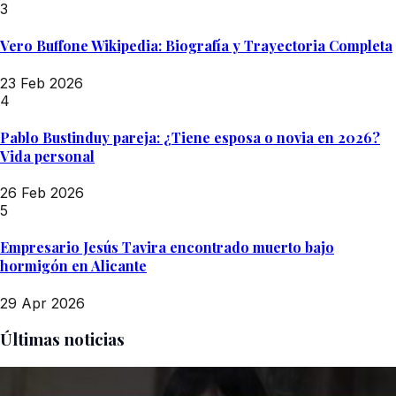
3
Vero Buffone Wikipedia: Biografía y Trayectoria Completa
23 Feb 2026
4
Pablo Bustinduy pareja: ¿Tiene esposa o novia en 2026?
Vida personal
26 Feb 2026
5
Empresario Jesús Tavira encontrado muerto bajo
hormigón en Alicante
29 Apr 2026
Últimas noticias