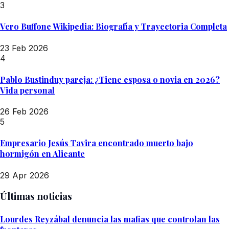
3
Vero Buffone Wikipedia: Biografía y Trayectoria Completa
23 Feb 2026
4
Pablo Bustinduy pareja: ¿Tiene esposa o novia en 2026?
Vida personal
26 Feb 2026
5
Empresario Jesús Tavira encontrado muerto bajo
hormigón en Alicante
29 Apr 2026
Últimas noticias
Lourdes Reyzábal denuncia las mafias que controlan las