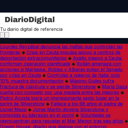
Tu diario digital de referencia
Última hora
Lourdes Reyzábal denuncia las mafias que controlan las
fronteras
◆
Crisis en Ceuta impulsa apoyo a centros de
deportación extracomunitarios
◆
Asalto masivo a Ceuta:
confirman operación planificada
◆
Rollán amenaza con
acciones si Marlaska, Robles y Albares evitan el Senado
por crisis en Ceuta
◆
Controles a viajeros de Italia: solo
10% muestra documentación
◆
Máximo Quiles sufre
fractura de clavícula y se pierde Silverstone
◆
María Daza
sueña con competir por una medalla entre las mejores
◆
Pedro Acosta logra un impresionante sexto lugar en la
sprint de Silverstone
◆
Fallece a los 68 años el padre de
Lionel Messi
◆
Jorge Martín domina Silverstone y
consolida su liderazgo en el sprint
◆
Voluntades se
reencuentran para rescatar el Mar Menor tras seis años
◆
Dream House: diseño que dialoga con el entorno